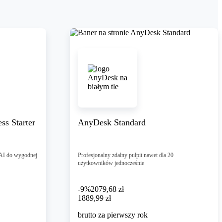
s Starter
AnyDesk Standard
 AI do wygodnej
Profesjonalny zdalny pulpit nawet dla 20
użytkowników jednocześnie
-9%
2079,68 zł
1889,99 zł
1889
,
99 zł
brutto za pierwszy rok