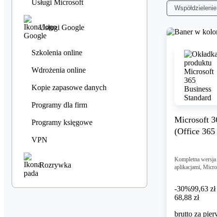
Usługi Microsoft
Współdzielenie
Usługi Google
Szkolenia online
Wdrożenia online
Kopie zapasowe danych
Programy dla firm
Microsoft 3
Programy księgowe
(Office 365
VPN
Kompletna wersja 
Rozrywka
aplikacjami, Micr
-30%
99,63 zł
68,88 zł
68
,
88 zł
brutto za pie