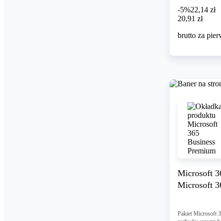
-5%
22,14 zł
20,91 zł
20
,
91 zł
brutto za pie
Microsoft 
Microsoft 3
Pakiet Microsoft