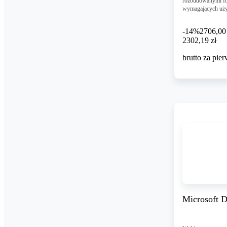
rozbudowanymi fun
wymagających uż
-14%
2706,00 
2302,19 zł
2302
,
19 zł
brutto za pie
Microsoft D