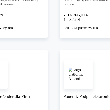
kcjami Copilota dla najbardziej
pakiecie z profesjonalnymi narzędziami
ytkowników.
Business.
zł
-19%
1845,00 zł
1493,52 zł
1493
,
52 zł
rwszy rok
brutto za pierwszy rok
efender dla Firm
Autenti: Podpis elektroni