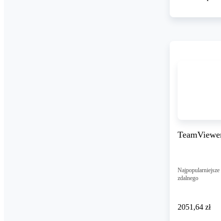
TeamViewer
Najpopularniejsze 
zdalnego
2051,64 zł
2051
,
64 zł