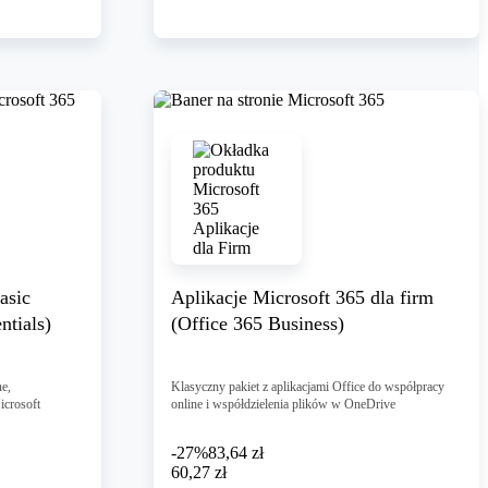
asic
Aplikacje Microsoft 365 dla firm
ntials)
(Office 365 Business)
ne,
Klasyczny pakiet z aplikacjami Office do współpracy
icrosoft
online i współdzielenia plików w OneDrive
-27%
83,64 zł
60,27 zł
60
,
27 zł