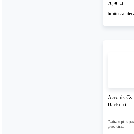
79,90 zł
79
,
90 zł
brutto za pie
Acronis Cyb
Backup)
Twórz kopie zapas
przed utratą