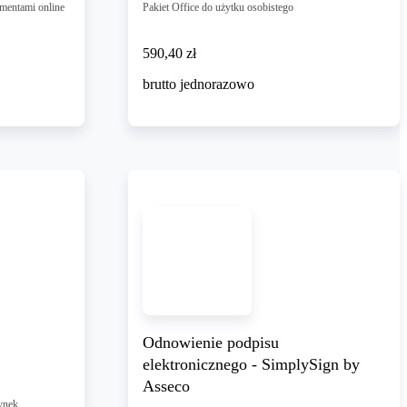
umentami online
Pakiet Office do użytku osobistego
590,40 zł
590
,
40 zł
brutto jednorazowo
Odnowienie podpisu
elektronicznego - SimplySign by
Asseco
ynek