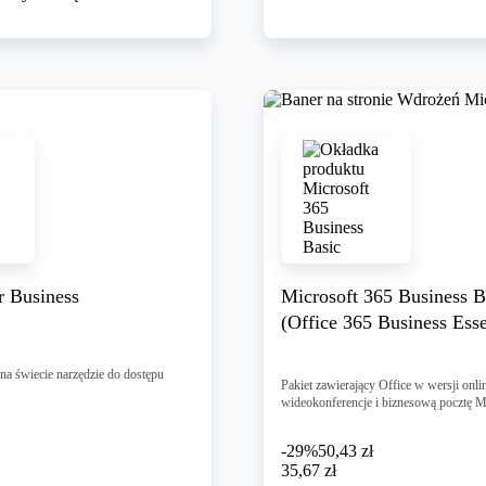
 Business
Microsoft 365 Business B
(Office 365 Business Esse
na świecie narzędzie do dostępu
Pakiet zawierający Office w wersji onli
wideokonferencje i biznesową pocztę M
-29%
50,43 zł
35,67 zł
35
,
67 zł