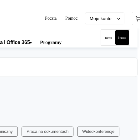
Poczta
Pomoc
Moje konto
netto
brutto
a i Office 365
Programy
oniczny
Praca na dokumentach
Wideokonferencje