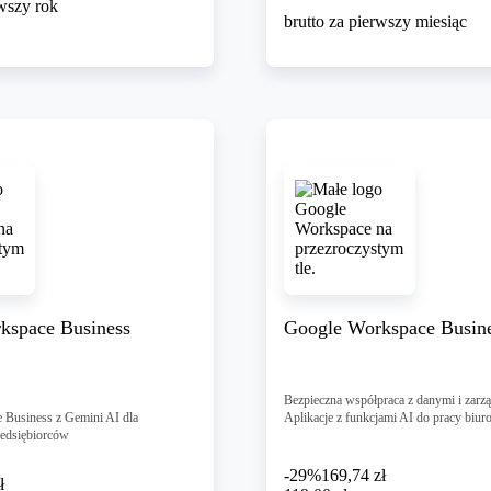
rwszy rok
brutto za pierwszy miesiąc
kspace Business
Google Workspace Busine
Bezpieczna współpraca z danymi i zarzą
 Business z Gemini AI dla
Aplikacje z funkcjami AI do pracy biuro
edsiębiorców
-29%
169,74 zł
ł