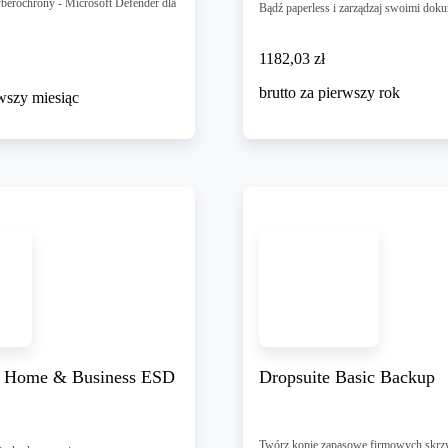
berochrony - Microsoft Defender dla
Bądź paperless i zarządzaj swoimi dok
1182,03 zł
1182
,
03 zł
brutto za pierwszy rok
rwszy miesiąc
4 Home & Business ESD
Dropsuite Basic Backup
Twórz kopie zapasowe firmowych skrz