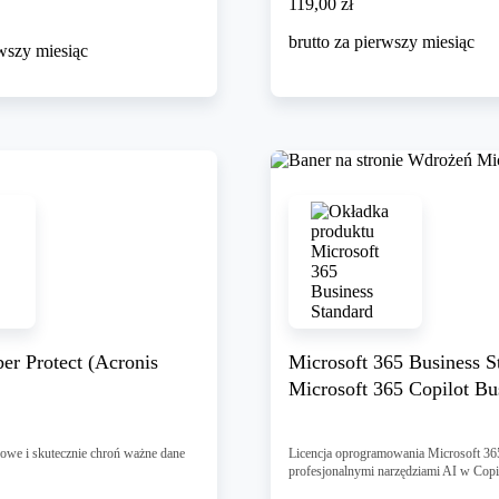
119,00 zł
119
,
00 zł
brutto za pierwszy miesiąc
rwszy miesiąc
er Protect (Acronis
Microsoft 365 Business S
Microsoft 365 Copilot Bu
owe i skutecznie chroń ważne dane
Licencja oprogramowania Microsoft 365
profesjonalnymi narzędziami AI w Copi