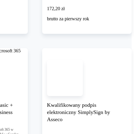
172,20 zł
172
,
20 zł
brutto za pierwszy rok
asic +
Kwalifikowany podpis
siness
elektroniczny SimplySign by
Asseco
soft 365 w