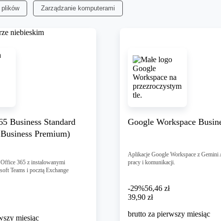
 plików
Zarządzanie komputerami
65 Business Standard
Google Workspace Busines
 Business Premium)
Aplikacje Google Workspace z Gemini
Office 365 z instalowanymi
pracy i komunikacji.
osoft Teams i pocztą Exchange
-29%
56,46 zł
39,90 zł
39
,
90 zł
brutto za pierwszy miesiąc
rwszy miesiąc