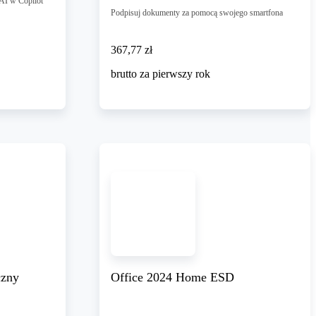
 AI w Copilot
Podpisuj dokumenty za pomocą swojego smartfona
367,77 zł
367
,
77 zł
brutto za pierwszy rok
czny
Office 2024 Home ESD