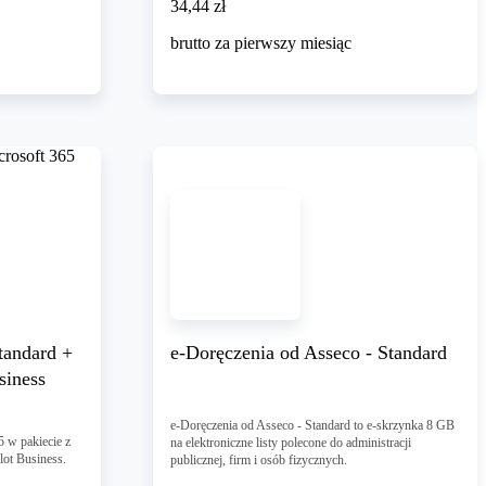
34,44 zł
34
,
44 zł
brutto za pierwszy miesiąc
tandard +
e-Doręczenia od Asseco - Standard
siness
e-Doręczenia od Asseco - Standard to e-skrzynka 8 GB
 w pakiecie z
na elektroniczne listy polecone do administracji
lot Business.
publicznej, firm i osób fizycznych.