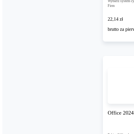
Wybierz system cy
Firm
22,14 zł
22
,
14 zł
brutto za pie
Office 202