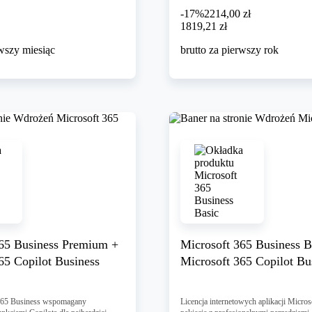
-17%
2214,00 zł
1819,21 zł
1819
,
21 zł
rwszy miesiąc
brutto za pierwszy rok
365 Business Premium +
Microsoft 365 Business B
65 Copilot Business
Microsoft 365 Copilot Bu
 365 Business wspomagany
Licencja internetowych aplikacji Micro