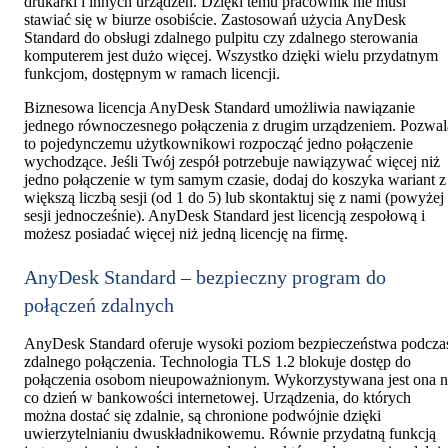
drukarki i innych urządzeń. Dzięki temu pracownik nie musi
stawiać się w biurze osobiście. Zastosowań użycia AnyDesk
Standard do obsługi zdalnego pulpitu czy zdalnego sterowania
komputerem jest dużo więcej. Wszystko dzięki wielu przydatnym
funkcjom, dostępnym w ramach licencji.
Biznesowa licencja AnyDesk Standard umożliwia nawiązanie
jednego równoczesnego połączenia z drugim urządzeniem. Pozwal
to pojedynczemu użytkownikowi rozpocząć jedno połączenie
wychodzące. Jeśli Twój zespół potrzebuje nawiązywać więcej niż
jedno połączenie w tym samym czasie, dodaj do koszyka wariant z
większą liczbą sesji (od 1 do 5) lub skontaktuj się z nami (powyżej
sesji jednocześnie). AnyDesk Standard jest licencją zespołową i
możesz posiadać więcej niż jedną licencję na firmę.
AnyDesk Standard – bezpieczny program do
połączeń zdalnych
AnyDesk Standard oferuje wysoki poziom bezpieczeństwa podcza
zdalnego połączenia. Technologia TLS 1.2 blokuje dostęp do
połączenia osobom nieupoważnionym. Wykorzystywana jest ona n
co dzień w bankowości internetowej. Urządzenia, do których
można dostać się zdalnie, są chronione podwójnie dzięki
uwierzytelnianiu dwuskładnikowemu. Równie przydatną funkcją