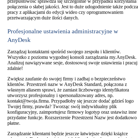
przepustowość sprawdza się szczególnie w przypadku korzystania 
połączenia o słabej jakości. Jest to duże udogodnienie także podcza
pracy z aplikacjami do edycji wideo czy oprogramowaniem
przetwarzającym duże ilości danych.
Profesjonalne ustawienia administracyjne w
AnyDesk
Zarządzaj kontaktami spośród swojego zespołu i klientów.
Wszystko z poziomu wygodnej konsoli zarządzania my.AnyDesk.
Analizuj nawiązywane sesje, dostosowuj swoje ustawienia i pracuj
zdalnie!
Zwiększ zaufanie do swojej firmy i zadbaj o bezpieczeństwo
klientów. Przestrzeń nazw w AnyDesk Standard, połączona z
własnym aliasem sprawi, że zamiast liczbowego identyfikatora
utworzysz profesjonalny i spersonalizowany adres, np.
kontakt@twoja.firma
. Przypadłoby się jeszcze dodać gdzieś logo
Twojej firmy, prawda? Tworząc swój indywidualny plik
konfiguracyjny, zaimportujesz firmowy logotyp oraz ustawisz inne
przydatne funkcje. Rozszerzenie Przestrzeni Nazw jest dodatkowo
płatne.
Zarządzanie klientami będzie jeszcze łatwiejsze dzięki książce