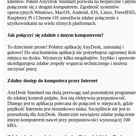
klientów. Pakiet AnyDesk Standard pozwala na bezpieczne i płynn
połączenie się z drugim komputerem. Zgodność systemów
operacyjnych Windows, MacOS, Android, iOS, Linux, FreeeBSD,
Raspberry Pi i Chrome OS umożliwia zdalne połączenie z
użytkownikami na wielu różnych platformach.
Jak połączyć się zdalnie z innym komputerem?
To dziecinnie proste! Pobierz aplikację AnyDesk, zainstaluj i
gotowe! Do uruchomienia aplikacji nie potrzebujesz ogromnej ilośc
miejsca na dysku. Wystarczy kilka megabajtów. Szybko i sprawnie
skonfigurujesz zdalne zespoły wsparcia technicznego i możesz
zaczynać pracę.
Zdalny dostęp do komputera przez Internet
AnyDesk Standard ma dużą przewagę nad pozostałymi programam
do zdalnej kontroli pulpitu. Jest nią efektywna przepustowość.
Dlatego jest to aplikacja polecana do połączeń w miejscach, gdzie
prędkość Internetu jest stosunkowo niska. Szczęśliwie nie jest to
przeszkodą dla AnyDesk. Skutecznie nawiążesz zdalne połączenie
innym komputerem nawet przy przepustowości wynoszącej 100
kB/s.