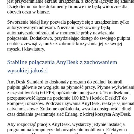
jest przyciemnianie ekranu urządzenia, z którym łączysz się zdalnie
Dzięki temu poufne dokumenty firmowe nie będą widoczne dla
obcych oczu w biurze.
Stworzenie białej listy pozwala połączyć się z urządzeniem tylko
autoryzowanym adresom. Nieznani użytkownicy będą
automatycznie odrzucani w momencie próby nawiązania
połączenia. Dodatkowo, przydzielając dostęp do swojego pulpitu
osobie z zewnątrz, możesz zabronić korzystania jej ze swojej
myszki i klawiatury.
Stabilne połączenia AnyDesk z zachowaniem
wysokiej jakości
AnyDesk Standard to doskonały program do zdalnej kontroli
pulpitu głównie ze względu na płynność pracy. Płynne wyświetlan
z częstotliwością 60 FPS, opóźnienie mniejsze niż 16 milisekund,
przepustowość łącza na poziomie 100 kB/s i kodek DeskRT do
kompresji obrazów. Podczas używania AnyDesk, reakcje są niema
natychmiastowe. Znikome opóźnienia, wysoka dostępność i długi
czas działania gwarantuje sieć Erlang, z której korzysta AnyDesk.
Aby rozpocząć pracę z AnyDesk, wystarczy jedynie instalacja
programu na komputerze lub urządzeniu mobilnym. Efektywna