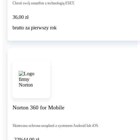
Chroń swój smartfon z technologią ESET.
36,00 zł
36
,
00 zł
brutto za pierwszy rok
Norton 360 for Mobile
Skuteczna ochrona urządzeń z systemem Android lub iOS.
-22%
44,00 zł