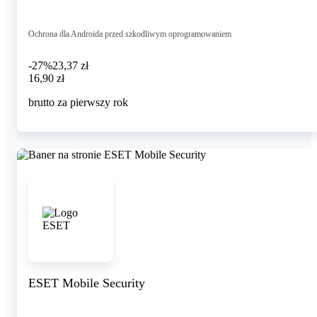
Ochrona dla Androida przed szkodliwym oprogramowaniem
-27%
23,37 zł
16,90 zł
16
,
90 zł
brutto za pierwszy rok
ESET Mobile Security