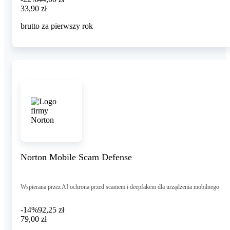
33,90 zł
33
,
90 zł
brutto za pierwszy rok
Norton Mobile Scam Defense
Wspierana przez AI ochrona przed scamem i deepfakem dla urządzenia mobilnego
-14%
92,25 zł
79,00 zł
79
,
00 zł