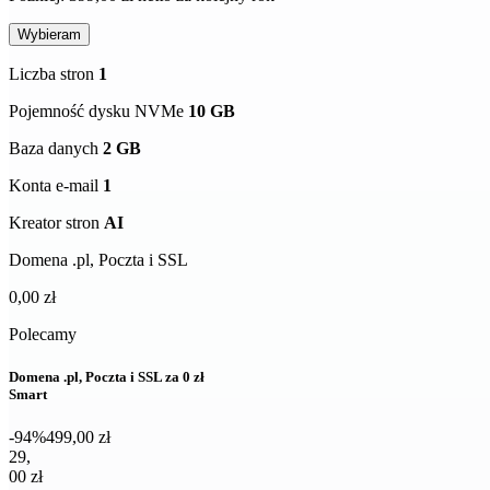
Wybieram
Liczba stron
1
Pojemność dysku NVMe
10 GB
Baza danych
2 GB
Konta e-mail
1
Kreator stron
AI
Domena .pl, Poczta i SSL
0,00 zł
Polecamy
Domena .pl, Poczta i SSL za 0 zł
Smart
-94%
499,00 zł
29,00 zł netto za pierwszy rok
29
,
00 zł