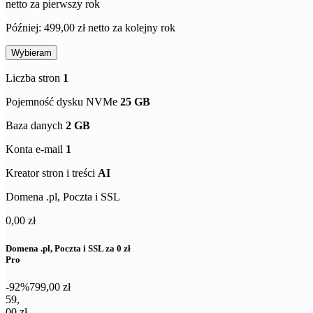
netto za pierwszy rok
Później: 499,00 zł netto za kolejny rok
Wybieram
Liczba stron
1
Pojemność dysku NVMe
25 GB
Baza danych
2 GB
Konta e-mail
1
Kreator stron i treści
AI
Domena .pl, Poczta i SSL
0,00 zł
Domena .pl, Poczta i SSL za 0 zł
Pro
-92%
799,00 zł
59,00 zł netto za pierwszy rok
59
,
00 zł