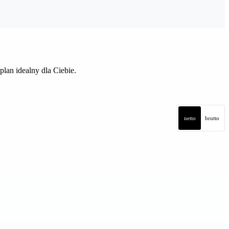
lan idealny dla Ciebie.
netto
brutto