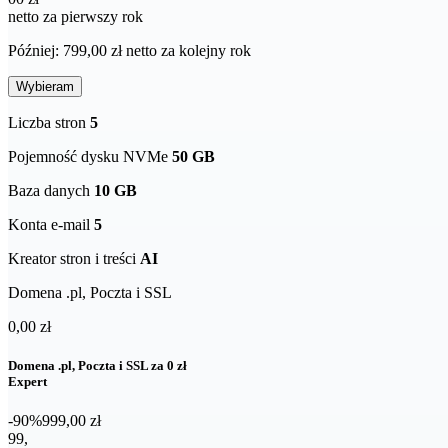
netto za pierwszy rok
Później: 799,00 zł netto za kolejny rok
Wybieram
Liczba stron
5
Pojemność dysku NVMe
50 GB
Baza danych
10 GB
Konta e-mail
5
Kreator stron i treści
AI
Domena .pl, Poczta i SSL
0,00 zł
Domena .pl, Poczta i SSL za 0 zł
Expert
-90%
999,00 zł
99,00 zł netto za pierwszy rok
99
,