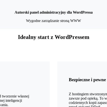
Autorski panel administracyjny dla WordPressa
Wygodne zarządzanie stroną WWW
Idealny start z WordPressem
Bezpieczne i pewne
Z hostingiem stworzonym
 tworzenie własnej
zawsze pod opieką. To w
ej inteligencji
codziennych kopii zapaso
wania.
przed atakami DDoS.