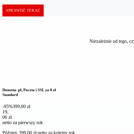
SPRAWDŹ TERAZ
Niezależnie od tego, c
Domena .pl, Poczta i SSL za 0 zł
Standard
-95%
399,00 zł
19,00 zł netto za pierwszy rok
19
,
00 zł
netto za pierwszy rok
Później: 399,00 zł netto za kolejny rok