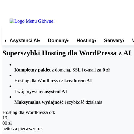
Asystenci AI
Domeny
Hosting
Serwery
Superszybki Hosting dla WordPressa z AI
Kompletny pakiet
z domeną, SSL i e-mail
za 0 zł
Hosting dla WordPressa z
kreatorem AI
Twój prywatny
asystent AI
Maksymalna wydajność
i szybkość działania
Hosting dla WordPressa od:
19,00 zł netto za pierwszy rok
19
,
00
zł
netto za pierwszy rok