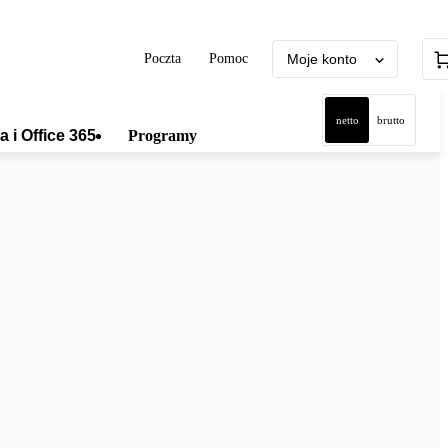
Poczta
Pomoc
Moje konto
netto
brutto
a i Office 365
Programy