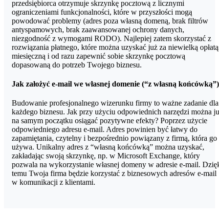
przedsiębiorca otrzymuje skrzynkę pocztową z licznymi
typu skrzynki należy zakupić i przypisać do niej licencję. Nie ma
ograniczeniami funkcjonalności, które w przyszłości mogą
ograniczenia liczby udostępnionych skrzynek pocztowych, ale ich
powodować problemy (adres poza własną domeną, brak filtrów
rozmiar jest ograniczony do 50 GB. Jeśli potrzebujesz udostępnion
antyspamowych, brak zaawansowanej ochrony danych,
skrzynki pocztowej większej niż 50 GB, należy do niej przypisać
niezgodność z wymogami RODO). Najlepiej zatem skorzystać z
licencję Exchange Online — plan 2.
rozwiązania płatnego, które można uzyskać już za niewielką opłatą
miesięczną i od razu zapewnić sobie skrzynkę pocztową
dopasowaną do potrzeb Twojego biznesu.
Jak założyć e-mail we własnej domenie (“z własną końcówką”
Budowanie profesjonalnego wizerunku firmy to ważne zadanie dla
każdego biznesu. Jak przy użyciu odpowiednich narzędzi można j
na samym początku osiągać pozytywne efekty? Poprzez użycie
odpowiedniego adresu e-mail. Adres powinien być łatwy do
zapamiętania, czytelny i bezpośrednio powiązany z firmą, która go
używa. Unikalny adres z “własną końcówką” można uzyskać,
zakładając swoją skrzynkę, np. w Microsoft Exchange, który
pozwala na wykorzystanie własnej domeny w adresie e-mail. Dzię
temu Twoja firma będzie korzystać z biznesowych adresów e-mail
w komunikacji z klientami.