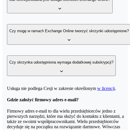
Usługa Exchange Online jest licencjonowana w modelu
subskrypcji, w którym każdy użytkownik musi mieć własną licencj
Czy mogę w ramach Exchange Online tworzyć skrzynki udostępnione?
(USL, User Subscription License). Dostępne są trzy typy
subskrypcji: Exchange Online Lite (plan dostępny wyłącznie w
home.pl), Exchange Online — plan 1 oraz Exchange Online —
plan 2. Te subskrypcje można kupić osobno lub jako część planu
usługi
Office 365
.
Tak, w ramach licencji Exchange Online można tworzyć skrzynki
udostępnione.
Czy skrzynka udostępniona wymaga dodatkowej subskrypcji?
Skrzynki udostępnione nie wymagają dodatkowej subskrypcji,
Usługa nie podlega Cesji w zakresie określonym
w licencji
.
ponieważ nie ma dla nich poświadczeń logowania. Z tego powodu
są one dostępne tylko dla licencjonowanych użytkowników, który
Gdzie założyć firmowy adres e-mail?
udzielono dostępu na poziomie pełnomocnika (pełne uprawnienia
do skrzynki pocztowej, wysyłanie jako inny użytkownik lub
Firmowy adres e-mail to dla wielu przedsiębiorców jedno z
wysyłanie w imieniu innego użytkownika).
pierwszych narzędzi, które ma służyć do kontaktu z klientami, a
także ze swoimi współpracownikami. Wielu przedsiębiorców
Udostępnione skrzynki pocztowe nie oferują funkcji archiwum
decyduje się na początku na rozwiązanie darmowe. Wówczas
osobistego ani archiwizacji. Jeśli te funkcje są potrzebne dla tego