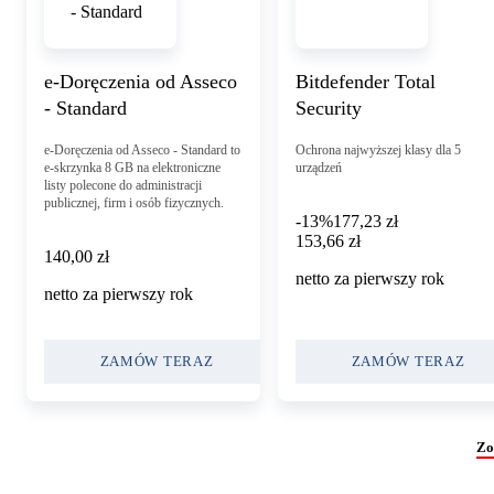
e-Doręczenia od Asseco
Bitdefender Total
- Standard
Security
e-Doręczenia od Asseco - Standard to
Ochrona najwyższej klasy dla 5
e-skrzynka 8 GB na elektroniczne
urządzeń
listy polecone do administracji
publicznej, firm i osób fizycznych.
-13%
177,23 zł
153,66 zł
153
,
66 zł
140,00 zł
140
,
00 zł
netto za pierwszy rok
netto za pierwszy rok
ZAMÓW TERAZ
ZAMÓW TERAZ
Zo