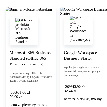
Zobacz szczegóły
Microsoft 365 Business
Google Workspace
Standard (Office 365
Business Starter
Business Premium)
Aplikacje Google Workspace z
Gemini AI do wygodnej pracy i
Kompletna wersja Office 365 z
komunikacji.
instalowanymi aplikacjami, Microsoft
Teams i pocztą Exchange
-29%
45,90 zł
32,44 zł
32
,
44 zł
-30%
81,00 zł
56,00 zł
56
,
00 zł
netto za pierwszy miesiąc
netto za pierwszy miesiąc