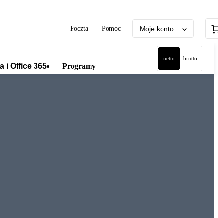
Poczta
Pomoc
Moje konto
netto
brutto
a i Office 365
Programy