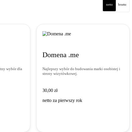
netto
brutto
Domena .me
tny wybór dla
Najlepszy wybór do budowania marki osobistej i
strony wizytówkowej.
30,00 zł
30
,
00
zł
netto za pierwszy rok