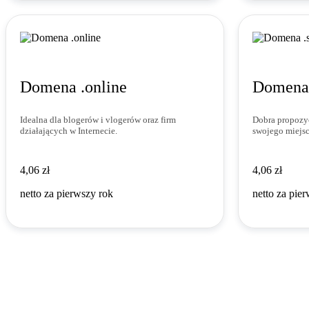
Domena .online
Domena 
Idealna dla blogerów i vlogerów oraz firm
Dobra propozy
działających w Internecie.
swojego miejsc
4,06 zł
4,06 zł
4
,
06
zł
4
,
06
zł
netto za pierwszy rok
netto za pie