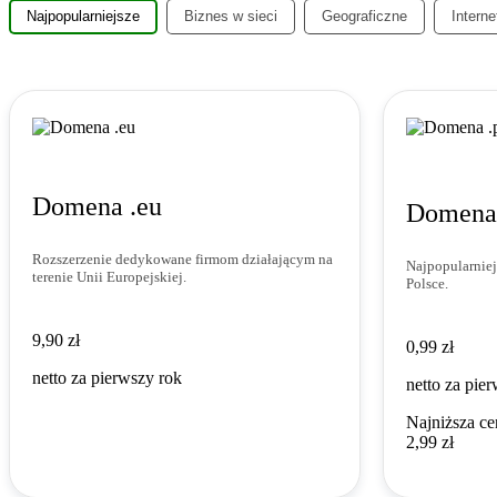
Najpopularniejsze
Biznes w sieci
Geograficzne
Interne
Domena .eu
Domena 
Rozszerzenie dedykowane firmom działającym na
Najpopularniej
terenie Unii Europejskiej.
Polsce.
9,90 zł
9
,
90
zł
0,99 zł
0
,
99
zł
netto za pierwszy rok
netto za pie
Najniższa cen
2,99 zł