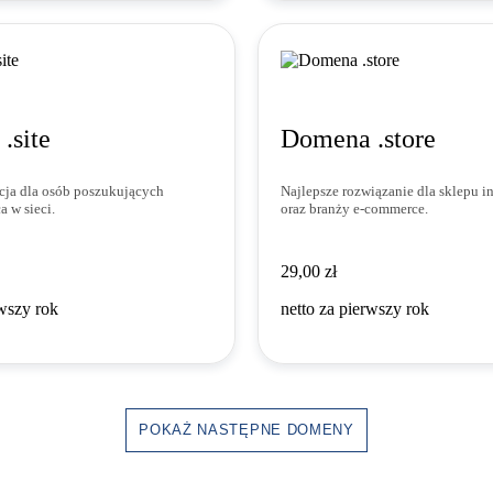
.site
Domena .store
cja dla osób poszukujących
Najlepsze rozwiązanie dla sklepu i
a w sieci.
oraz branży e‑commerce.
29,00 zł
29
,
00
zł
rwszy rok
netto za pierwszy rok
POKAŻ NASTĘPNE DOMENY