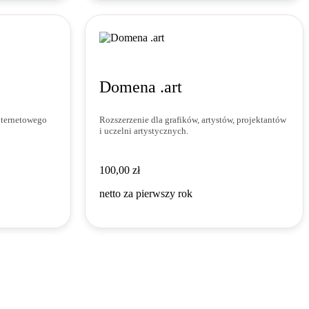
Domena .art
nternetowego
Rozszerzenie dla grafików, artystów, projektantów
i uczelni artystycznych.
100,00 zł
100
,
00
zł
netto za pierwszy rok