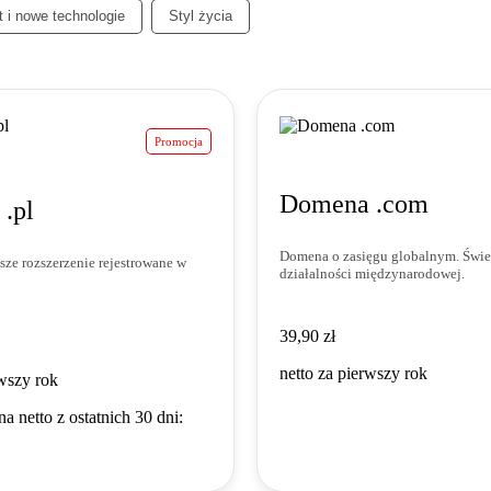
t i nowe technologie
Styl życia
Promocja
Domena .com
.pl
Domena o zasięgu globalnym. Świe
sze rozszerzenie rejestrowane w
działalności międzynarodowej.
39,90 zł
39
,
90
zł
netto za pierwszy rok
rwszy rok
a netto z ostatnich 30 dni: