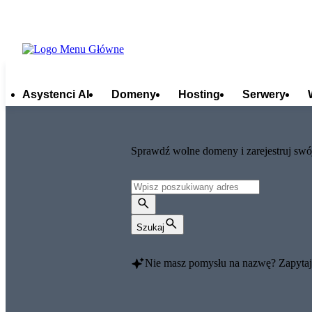
Asystenci AI
Domeny
Hosting
Serwery
Sprawdź wolne domeny i zarejestruj swó
Szukaj
Nie masz pomysłu na nazwę?
Zapytaj