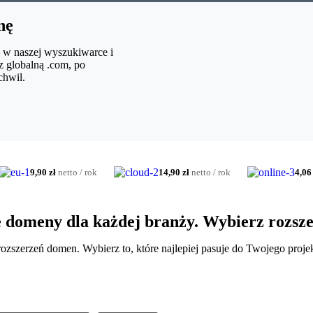
nę
 w naszej wyszukiwarce i
 globalną .com, po
chwil.
9,90 zł
netto / rok
14,90 zł
netto / rok
4,06 
 domeny dla każdej branży. Wybierz rozsze
zszerzeń domen. Wybierz to, które najlepiej pasuje do Twojego projek