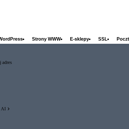
WordPress
Strony WWW
E-sklepy
SSL
Poczt
j adres
 AI