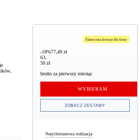
Elastyczna licencja dla firmy
-18%
77,49 zł
63,50 zł
63
,
50 zł
je
ników,
brutto za pierwszy miesiąc
WYBIERAM
ZOBACZ ZESTAWY
Natychmiastowa realizacja