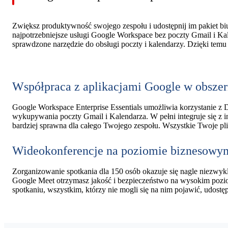
Zwiększ produktywność swojego zespołu i udostępnij im pakiet bi
najpotrzebniejsze usługi Google Workspace bez poczty Gmail i Kale
sprawdzone narzędzie do obsługi poczty i kalendarzy. Dzięki temu p
Współpraca z aplikacjami Google w obsze
Google Workspace Enterprise Essentials umożliwia korzystanie z 
wykupywania poczty Gmail i Kalendarza. W pełni integruje się z in
bardziej sprawna dla całego Twojego zespołu. Wszystkie Twoje plik
Wideokonferencje na poziomie biznesowy
Zorganizowanie spotkania dla 150 osób okazuje się nagle niezwykl
Google Meet otrzymasz jakość i bezpieczeństwo na wysokim poziom
spotkaniu, wszystkim, którzy nie mogli się na nim pojawić, udost