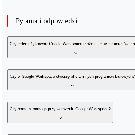
Pytania i odpowiedzi
Czy jeden użytkownik Google Workspace może mieć wiele adresów e-m
Tak, w ramach usługi Google Workspace możesz utworzyć nawet 30
współpracownik wyśle wiadomość na adres aliasu, zostanie ona d
Czy w Google Workspace otworzę pliki z innych programów biurowych?
maile.
Korzystając z Google Workspace, możesz zapomnieć o innych pro
XLSX z Microsoft Office) bez utraty formatowania.
Czy home.pl pomaga przy wdrożeniu Google Workspace?