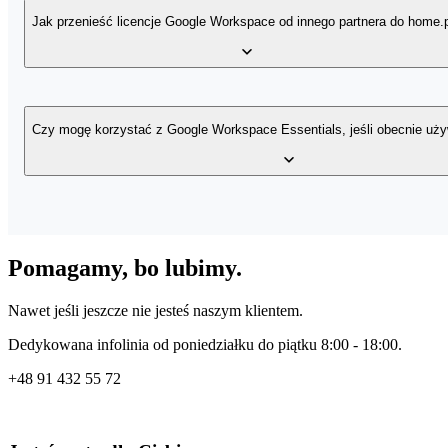
Tak, nasi eksperci zrobią to za Ciebie. Każdego dnia pomagamy n
nowego środowiska Google, jak i przy przenoszeniu Google Worksp
Jak przenieść licencje Google Workspace od innego partnera do home.
Pomoc techniczna Google Workspace
Szkolenia Google Workspace
W home.pl znajdziesz ekspertów Google Workspace, którzy pomogą C
migracji Google Workspace do home.pl, skontaktuj się z nami na cz
Czy mogę korzystać z Google Workspace Essentials, jeśli obecnie uż
Google Workspace Essentials został zaprojektowany tak, aby inte
z aplikacji Word, Excel czy PowerPoint. Z kolei Google Meet posi
Pomagamy, bo lubimy.
Nawet jeśli jeszcze nie jesteś naszym klientem.
Dedykowana infolinia od poniedziałku do piątku 8:00 - 18:00.
+48
91 432 55 72