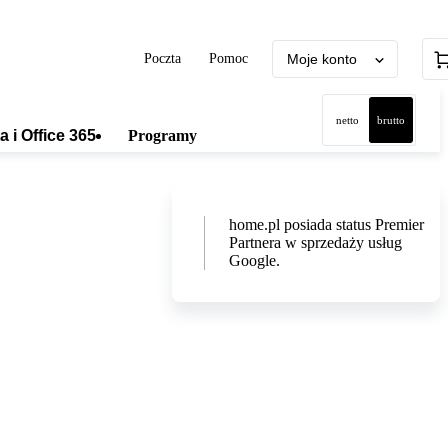
Poczta
Pomoc
Moje konto
netto
brutto
a i Office 365
Programy
home.pl posiada status Premier
Partnera w sprzedaży usług
Google.