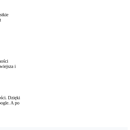
stkie
t
ności
wiejsza i
ści. Dzięki
oogle. A po