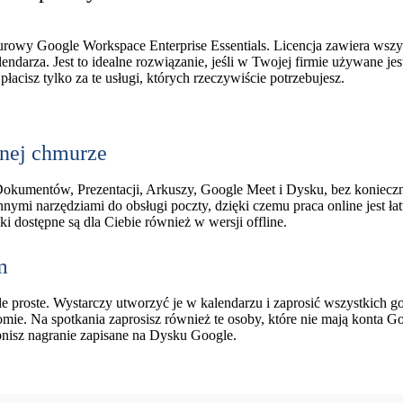
urowy Google Workspace Enterprise Essentials. Licencja zawiera wszy
ndarza. Jest to idealne rozwiązanie, jeśli w Twojej firmie używane jes
łacisz tylko za te usługi, których rzeczywiście potrzebujesz.
rnej chmurze
Dokumentów, Prezentacji, Arkuszy, Google Meet i Dysku, bez koniecz
nymi narzędziami do obsługi poczty, dzięki czemu praca online jest łat
i dostępne są dla Ciebie również w wersji offline.
m
e proste. Wystarczy utworzyć je w kalendarzu i zaprosić wszystkich go
ie. Na spotkania zaprosisz również te osoby, które nie mają konta G
ępnisz nagranie zapisane na Dysku Google.