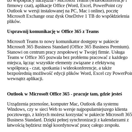
do współpracy narzędzia - Microsoft Teams (wideokonferencje i
firmowy czat), aplikacje Office (Word, Excel, PowerPoint czy
Outlook w wersji instalowanej na PC, Mac i online), pocztę
Microsoft Exchange oraz dysk OneDrive 1 TB do współdzielenia
plików.
Usprawnij komunikację w Office 365 z Teams
Microsoft Teams to nowy komunikator dostępny w pakiecie
Microsoft 365 Business Standard (Office 365 Business Premium).
Stanowi on centrum pracy zespołowej w Twojej firmie. Usługa
Teams w Office 365 pozwala bez problemu pracować z każdego
miejsca, łącząc wszystkie elementy związane z efektywną
współpracą - czat, spotkania i wideokonferencje, a także
bezpośrednią możliwość edycji plików Word, Excel czy PowerPoi
wewnątrz aplikacji.
Outlook w Microsoft Office 365 - pracuje tam, gdzie jesteś
Urządzenia przenośne, komputer Mac, Outlook dla systemu
Windows, czy w sieci Web to wersje najpopularniejszego klienta
pocztowego, z których możesz korzystać w pakiecie Microsoft 365
Business Standard. Dzięki pełnej synchronizacji z kalendarzami z
łatwością będziesz mógł koordynować pracę całego zespołu.