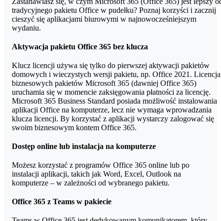
wersjami:
Zastanawiasz się, w czym Microsoft 365 (Office 365) jest lepszy o
tradycyjnego pakietu Office w pudełku? Poznaj korzyści i zacznij
cieszyć się aplikacjami biurowymi w najnowocześniejszym
Microsoft 365 Business Basic (dawniej → Office 365
wydaniu.
Business Essentials)
Aktywacja pakietu Office 365 bez klucza
Aplikacje Microsoft 365 dla biznesu (dawniej → Office 365
Business)
Klucz licencji używa się tylko do pierwszej aktywacji pakietów
domowych i wieczystych wersji pakietu, np. Office 2021. Licencja
Microsoft 365 Business Standard (dawniej → Office 365
biznesowych pakietów Microsoft 365 (dawniej Office 365)
Business Premium)
uruchamia się w momencie zaksięgowania płatności za licencję.
Microsoft 365 Business Standard posiada możliwość instalowania
aplikacji Office na komputerze, lecz nie wymaga wprowadzania
klucza licencji. By korzystać z aplikacji wystarczy zalogować się
swoim biznesowym kontem Office 365.
Dostęp online lub instalacja na komputerze
Możesz korzystać z programów Office 365 online lub po
instalacji aplikacji, takich jak Word, Excel, Outlook na
komputerze – w zależności od wybranego pakietu.
Office 365 z Teams w pakiecie
Teams w Office 365 jest dedykowanym komunikatorem, który