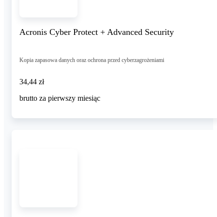
Acronis Cyber Protect + Advanced Security
Kopia zapasowa danych oraz ochrona przed cyberzagrożeniami
34,44 zł
34
,
44 zł
brutto za pierwszy miesiąc