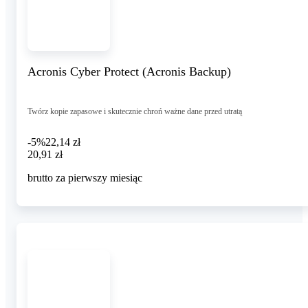
Acronis Cyber Protect (Acronis Backup)
Twórz kopie zapasowe i skutecznie chroń ważne dane przed utratą
-5%
22,14 zł
20,91 zł
20
,
91 zł
brutto za pierwszy miesiąc