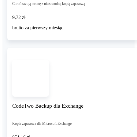
Chroń swoją stronę z niezawodną kopią zapasową
9,72 zł
9
,
72 zł
brutto za pierwszy miesiąc
CodeTwo Backup dla Exchange
Kopia zapasowa dla Microsoft Exchange
851,16 zł