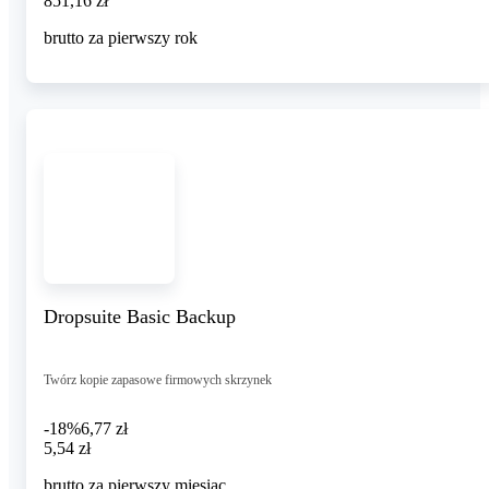
851
,
16 zł
brutto za pierwszy rok
Dropsuite Basic Backup
Twórz kopie zapasowe firmowych skrzynek
-18%
6,77 zł
5,54 zł
5
,
54 zł
brutto za pierwszy miesiąc