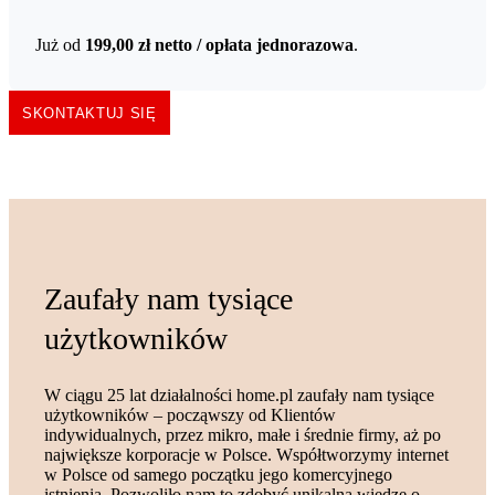
Już od
199,00 zł
netto
/ opłata jednorazowa
.
SKONTAKTUJ SIĘ
Zaufały nam tysiące
użytkowników
W ciągu 25 lat działalności home.pl zaufały nam tysiące
użytkowników – począwszy od Klientów
indywidualnych, przez mikro, małe i średnie firmy, aż po
największe korporacje w Polsce. Współtworzymy internet
w Polsce od samego początku jego komercyjnego
istnienia. Pozwoliło nam to zdobyć unikalną wiedzę o