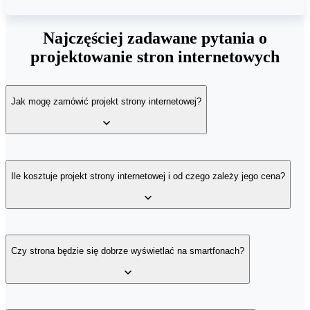
Najczęściej zadawane pytania o
projektowanie stron internetowych
Jak mogę zamówić projekt strony internetowej?
Aby zamówić projekt strony internetowej, wystarczy wypełnić
formularz kontaktowy dostępny na tej stronie. Skontaktujemy się z
Ile kosztuje projekt strony internetowej i od czego zależy jego cena?
Tobą, aby omówić szczegóły, poznać Twoje potrzeby i
zaproponować najlepsze rozwiązania.
Wpływ na cenę projektu strony internetowej ma przede wszystkim
wielkość i złożoność serwisu. Inny koszt będzie miała prosta strona
Czy strona będzie się dobrze wyświetlać na smartfonach?
wizytówka, a inny rozbudowany portal z wieloma funkcjami.
Każdy projekt wyceniamy po zapoznaniu się z wymaganiami i
oczekiwaniami klienta.