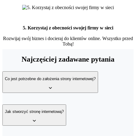
5. Korzystaj z obecności swojej firmy w sieci
Rozwijaj swój biznes i docieraj do klientów online. Wszystko przed
Tobą!
Najczęściej zadawane pytania
Co jest potrzebne do założenia strony internetowej?
Do założenia strony internetowej niezbędny będzie hosting i
domena, to podstawy do wystartowania w sieci. Jeśli zależy Ci na
Jak stworzyć stronę internetową?
tym, by Twoja witryna była bezpieczna, kluczową rolę odegra
certyfikat SSL.