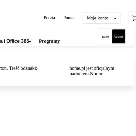
Poczta
Pomoc
Moje konto
netto
brutto
a i Office 365
Programy
home.pl jest oficjalnym
partnerem Norton