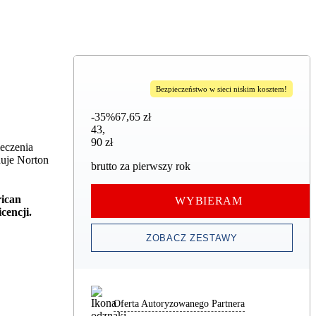
Bezpieczeństwo w sieci niskim kosztem!
-35%
67,65 zł
43,90 zł
43
,
90 zł
ieczenia
nuje Norton
brutto za pierwszy rok
rican
WYBIERAM
cencji.
ZOBACZ ZESTAWY
Oferta Autoryzowanego Partnera