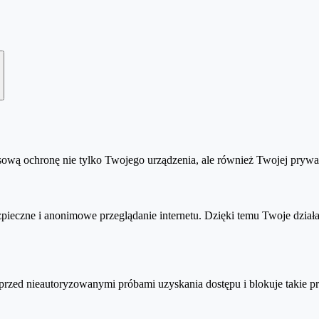
przechowuje loginy i hasła, a także numery kart płatniczych czy ube
haseł istnieje możliwość zarządzania danymi do logowania (edytowani
zej podczas aktywacji klucza. Jednak po zalogowaniu na konto my.nor
ą ochronę nie tylko Twojego urządzenia, ale również Twojej prywat
m etapie podawać danych rozliczeniowych, wybierz antywirusa
Norton 3
ieczne i anonimowe przeglądanie internetu. Dzięki temu Twoje działa
.
le i tak
nie wymagają podawania karty bankowej
:
rzed nieautoryzowanymi próbami uzyskania dostępu i blokuje takie pr