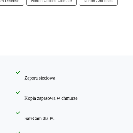
am Defense
Norton Utilities Ultimate
Norton AntiTrack
Zapora sieciowa
Kopia zapasowa w chmurze
SafeCam dla PC