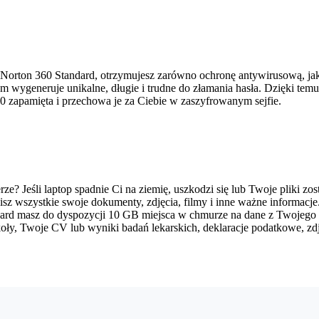
 Norton 360 Standard, otrzymujesz zarówno ochronę antywirusową, jak
 wygeneruje unikalne, długie i trudne do złamania hasła. Dzięki temu
60 zapamięta i przechowa je za Ciebie w zaszyfrowanym sejfie.
e? Jeśli laptop spadnie Ci na ziemię, uszkodzi się lub Twoje pliki zos
z wszystkie swoje dokumenty, zdjęcia, filmy i inne ważne informacje
dard masz do dyspozycji 10 GB miejsca w chmurze na dane z Twojego
oły, Twoje CV lub wyniki badań lekarskich, deklaracje podatkowe, zd