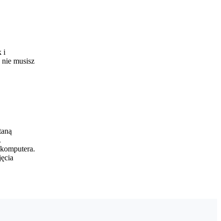
 i
 nie musisz
taną
.
 komputera.
jęcia