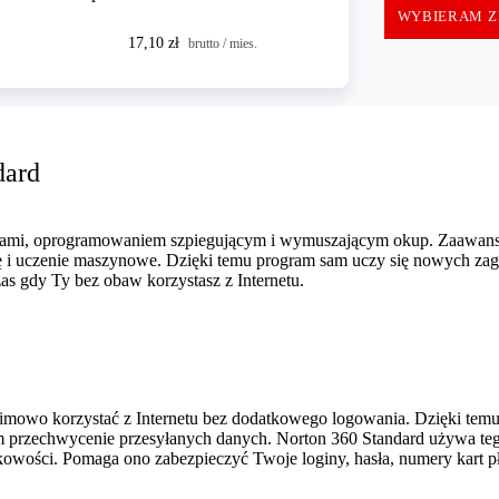
WYBIERAM Z
17,10 zł
brutto / mies.
dard
usami, oprogramowaniem szpiegującym i wymuszającym okup. Zaawa
ję i uczenie maszynowe. Dzięki temu program sam uczy się nowych zag
as gdy Ty bez obaw korzystasz z Internetu.
nimowo korzystać z Internetu bez dodatkowego logowania. Dzięki tem
rom przechwycenie przesyłanych danych. Norton 360 Standard używa t
owości. Pomaga ono zabezpieczyć Twoje loginy, hasła, numery kart pł