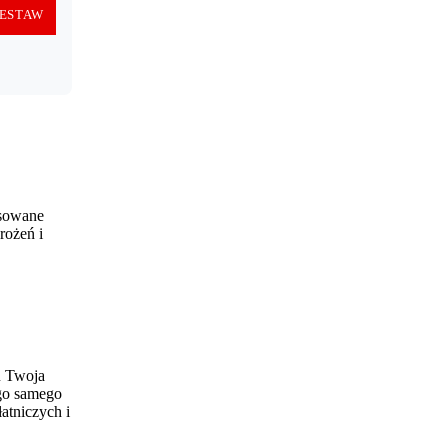
ESTAW
nsowane
rożeń i
u Twoja
ego samego
atniczych i