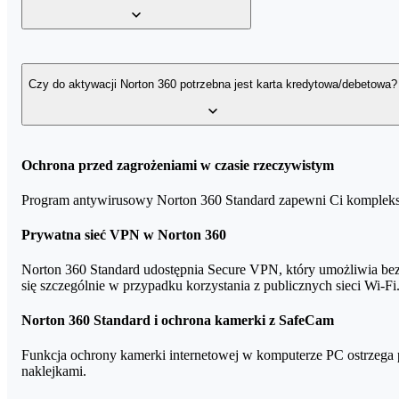
Norton 360 Deluxe – 25 GB lub 50 GB
Norton 360 Premium – 75 GB
Norton Password Manager tworzy zaszyfrowany skarbiec, w którym 
Norton 360 Platinum – 100 GB
głównego hasła – tylko to hasło musisz zapamiętać. W menedżerze 
Czy do aktywacji Norton 360 potrzebna jest karta kredytowa/debetowa?
Norton 360 Advanced – 200 GB
Część produktów Norton 360 wymaga podania danych karty płatnic
Ochrona przed zagrożeniami w czasie rzeczywistym
lub całkowicie usunąć dane swojej karty.
Program antywirusowy Norton 360 Standard zapewni Ci kompleksow
Jeśli jednak zależy Ci na pełnej dyskrecji i nie chcesz na żadny
Prywatna sieć VPN w Norton 360
Norton 360 Standard - 1 stanowisko (bez karty)
Norton 360 Standard udostępnia Secure VPN, który umożliwia bezp
się szczególnie w przypadku korzystania z publicznych sieci Wi-Fi
Norton 360 Deluxe - 3 lub 5 stanowisk (bez karty)
Norton 360 Standard i ochrona kamerki z SafeCam
Norton 360 Premium - 10 stanowisk (bez karty)
Klucze Norton 360, które nie mają swoich wariantów "bez karty", a
Funkcja ochrony kamerki internetowej w komputerze PC ostrzega p
naklejkami.
Norton 360 Advanced - 10 stanowisk