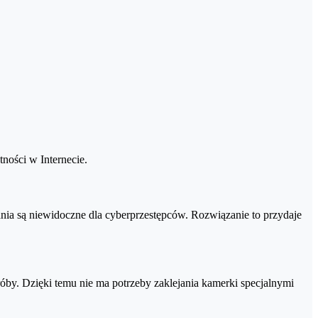
zpieczeń. Dostęp do skarbca następuje przez logowanie za pomocą
e, aktualizowanie, usuwanie).
ton, możesz wyłączyć automatyczne odnawianie licencji i zmienić
ności w Internecie.
60 z dopiskiem "BEZ KARTY"
:
nia są niewidoczne dla cyberprzestępców. Rozwiązanie to przydaje
óby. Dzięki temu nie ma potrzeby zaklejania kamerki specjalnymi