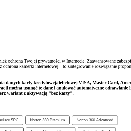
wnież ochrona Twojej prywatności w Internecie. Zaawansowane zabezp
az ochrona kamerki internetowej – to zintegrowanie rozwiązanie propo
ia danych karty kredytowej/debetowej VISA, Master Card, Ame
wacji można usunąć te dane i anulować automatyczne odnawianie li
ierz wariant z aktywacją "bez karty".
Deluxe 5PC
Norton 360 Premium
Norton 360 Advanced