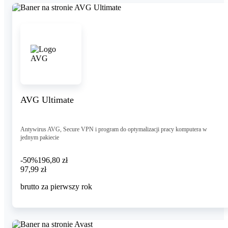
AVG Ultimate
Antywirus AVG, Secure VPN i program do optymalizacji pracy komputera w
jednym pakiecie
-50%
196,80 zł
97,99 zł
97
,
99 zł
brutto za pierwszy rok