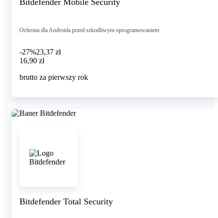
Bitdefender Mobile Security
Ochrona dla Androida przed szkodliwym oprogramowaniem
-27%
23,37 zł
16,90 zł
16
,
90 zł
brutto za pierwszy rok
Bitdefender Total Security