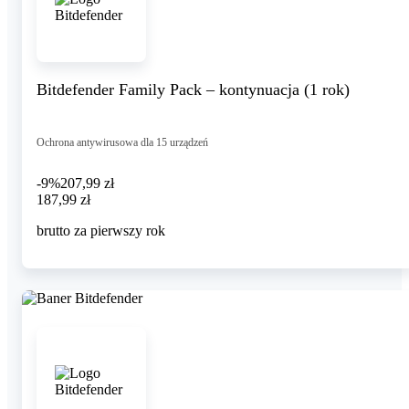
Bitdefender Family Pack – kontynuacja (1 rok)
Ochrona antywirusowa dla 15 urządzeń
-9%
207,99 zł
187,99 zł
187
,
99 zł
brutto za pierwszy rok