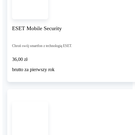
ESET Mobile Security
Chroń swój smartfon z technologią ESET.
36,00 zł
36
,
00 zł
brutto za pierwszy rok