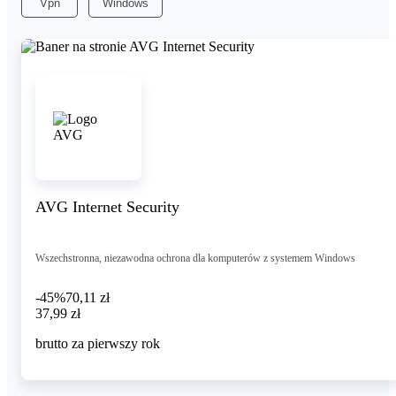
Vpn
Windows
AVG Internet Security
Wszechstronna, niezawodna ochrona dla komputerów z systemem Windows
-45%
70,11 zł
37,99 zł
37
,
99 zł
brutto za pierwszy rok