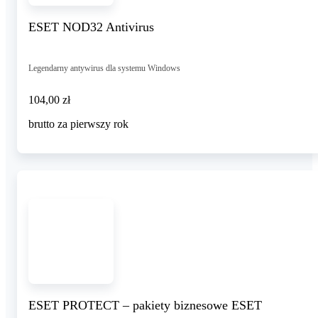
ESET NOD32 Antivirus
Legendarny antywirus dla systemu Windows
104,00 zł
104
,
00 zł
brutto za pierwszy rok
ESET PROTECT – pakiety biznesowe ESET