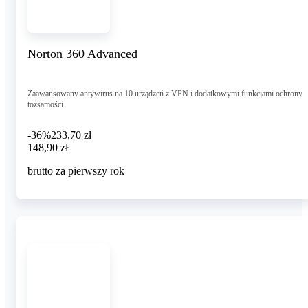
Norton 360 Advanced
Zaawansowany antywirus na 10 urządzeń z VPN i dodatkowymi funkcjami ochrony
tożsamości.
-36%
233,70 zł
148,90 zł
148
,
90 zł
brutto za pierwszy rok