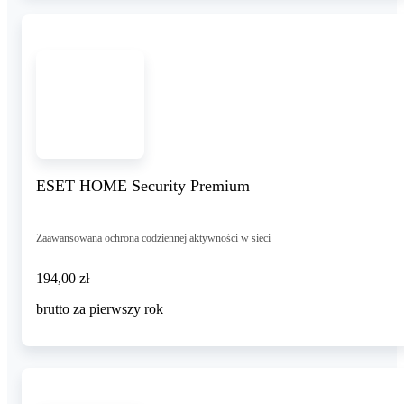
ESET HOME Security Premium
Zaawansowana ochrona codziennej aktywności w sieci
194,00 zł
194
,
00 zł
brutto za pierwszy rok