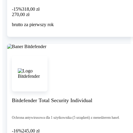
-15%
318,00 zł
270,00 zł
270
,
00 zł
brutto za pierwszy rok
Bitdefender Total Security Individual
Ochrona antywirusowa dla 1 użytkownika (5 urządzeń) z menedżerem haseł.
-16%
245,00 zł