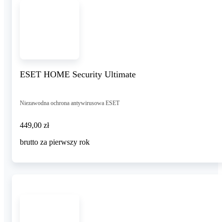
ESET HOME Security Ultimate
Niezawodna ochrona antywirusowa ESET
449,00 zł
449
,
00 zł
brutto za pierwszy rok