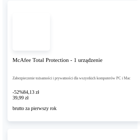
McAfee Total Protection - 1 urządzenie
Zabezpieczenie tożsamości i prywatności dla wszystkich komputerów PC i Mac
-52%
84,13 zł
39,99 zł
39
,
99 zł
brutto za pierwszy rok