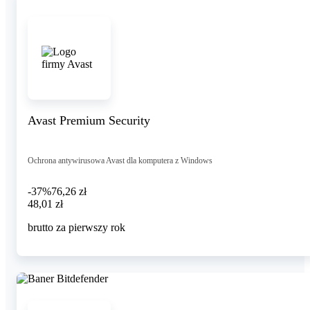
Avast Premium Security
Ochrona antywirusowa Avast dla komputera z Windows
-37%
76,26 zł
48,01 zł
48
,
01 zł
brutto za pierwszy rok