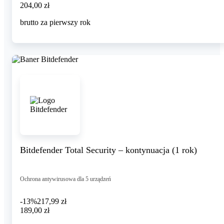
204,00 zł
204
,
00 zł
brutto za pierwszy rok
Bitdefender Total Security – kontynuacja (1 rok)
Ochrona antywirusowa dla 5 urządzeń
-13%
217,99 zł
189,00 zł
189
,
00 zł