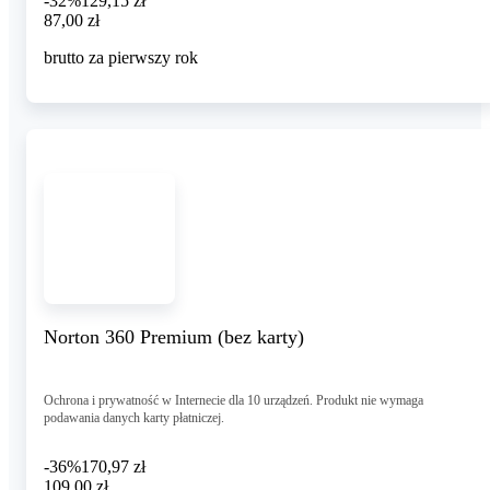
-32%
129,15 zł
87,00 zł
87
,
00 zł
brutto za pierwszy rok
Norton 360 Premium (bez karty)
Ochrona i prywatność w Internecie dla 10 urządzeń. Produkt nie wymaga
podawania danych karty płatniczej.
-36%
170,97 zł
109,00 zł
109
,
00 zł