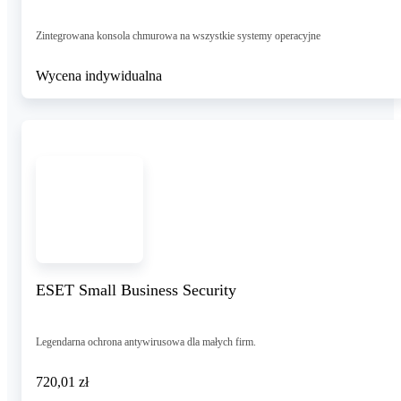
Zintegrowana konsola chmurowa na wszystkie systemy operacyjne
Wycena indywidualna
ESET Small Business Security
Legendarna ochrona antywirusowa dla małych firm.
720,01 zł
720
,
01 zł