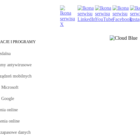
KACJE I PROGRAMY
zdalna
amy antywirusowe
rządzeń mobilnych
 Microsoft
i Google
nia online
enia online
 zapasowe danych