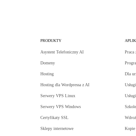
PRODUKTY
APLI
Asystent Telefoniczny AI
Praca 
Domeny
Progr
Hosting
Dla u
Hosting dla Wordpressa z AI
Usługi
Serwery VPS Linux
Usług
Serwery VPS Windows
Szkole
Certyfikaty SSL
Wdroż
Sklepy internetowe
Kopie