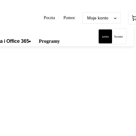
Poczta
Pomoc
Moje konto
netto
brutto
a i Office 365
Programy