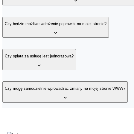
Aby skorzystać z usługi potrzebujesz posiadać: własną domenę oraz k
Czy będzie możliwe wdrożenie poprawek na mojej stronie?
Tak, po przygotowaniu wstępnego projektu przekażemy Ci go do akc
Czy opłata za usługę jest jednorazowa?
Tak. Koszt usługi Utworzenie strony WWW w kreatorze jest jednorazo
adresem:
https://home.pl/cennik
Czy mogę samodzielnie wprowadzać zmiany na mojej stronie WWW?
Tak. Po zbudowaniu przez nas strony WWW możesz samodzielnie wprow
na infolinii oraz na czacie wewnątrz Twojego kreatora.