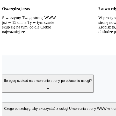
Oszczędzaj czas
Łatwo edy
Stworzymy Twoją stronę WWW
W prosty 
już w 15 dni, a Ty w tym czasie
stronę nowe
skup się na tym, co dla Ciebie
Zrobisz to
najważniejsze.
obsłudze p
Ile będę czekać na stworzenie strony po opłaceniu usługi?
Po opłaceniu usługi poprosimy Cię o uzupełnienie krótkiej ankiety i 
gotowa w ciągu 15 dni roboczych.
Czego potrzebuję, aby skorzystać z usługi Utworzenia strony WWW w kre