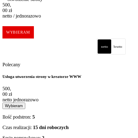
500,00 zł netto / jednorazowo
500
,
00
zł
netto / jednorazowo
WYBIERAM
netto
brutto
Polecany
Usługa utworzenia strony w kreatorze WWW
500,00 zł netto jednorazowo
500
,
00 zł
netto jednorazowo
Wybieram
Ilość podstron:
5
Czas realizacji:
15 dni roboczych
Sesje poprawkowe:
2