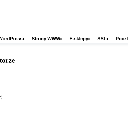
WordPress
Strony WWW
E-sklepy
SSL
Poczt
torze
w)