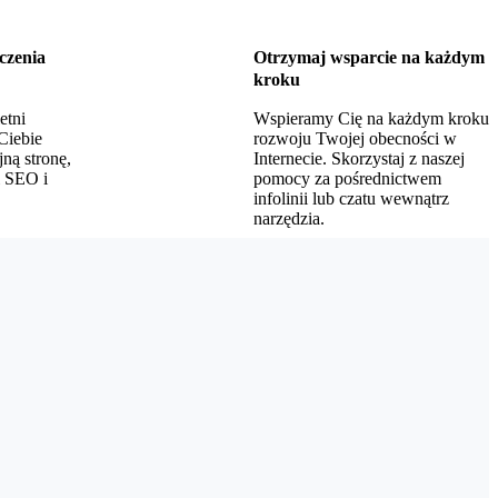
czenia
Otrzymaj wsparcie na każdym
kroku
etni
Wspieramy Cię na każdym kroku
Ciebie
rozwoju Twojej obecności w
jną stronę,
Internecie. Skorzystaj z naszej
i SEO i
pomocy za pośrednictwem
infolinii lub czatu wewnątrz
narzędzia.
ak tylko je otrzymamy, zabieramy się do pracy. Twoja strona będzie