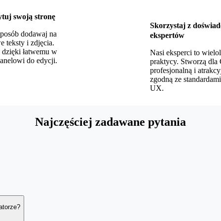
tuj swoją stronę
Skorzystaj z doświad
sposób dodawaj na
ekspertów
 teksty i zdjęcia.
, dzięki łatwemu w
Nasi eksperci to wielol
anelowi do edycji.
praktycy. Stworzą dla 
profesjonalną i atrakcy
zgodną ze standardam
UX.
Najczęściej zadawane pytania
przesłanie materiałów potrzebnych do stworzenia strony internetowej. J
atorze?