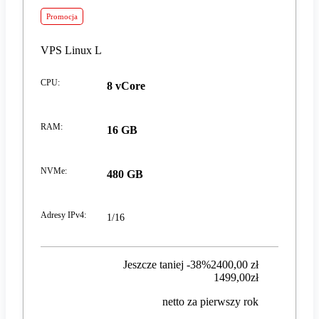
Promocja
VPS Linux L
CPU
:
8 vCore
RAM
:
16 GB
NVMe
:
480 GB
Adresy IPv4
:
1/16
Jeszcze taniej -38%
2400,00 zł
1499,00 zł
1499
,
00
zł
netto za pierwszy rok