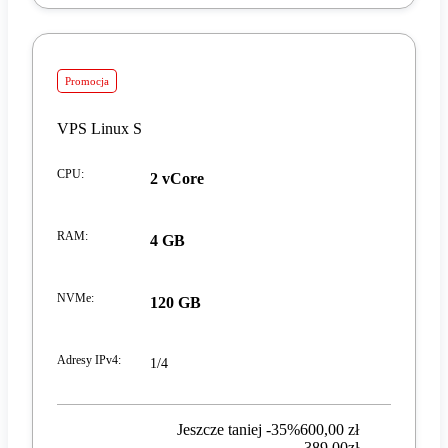
Promocja
VPS Linux S
CPU
:
2 vCore
RAM
:
4 GB
NVMe
:
120 GB
Adresy IPv4
:
1/4
Jeszcze taniej -35%
600,00 zł
389,00 zł
389
,
00
zł