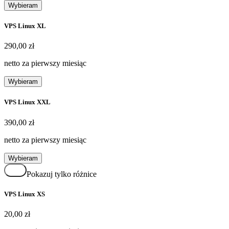
Wybieram
VPS Linux XL
290,00 zł
290
,
00 zł
netto za pierwszy miesiąc
Wybieram
VPS Linux XXL
390,00 zł
390
,
00 zł
netto za pierwszy miesiąc
Wybieram
Pokazuj tylko różnice
VPS Linux XS
20,00 zł
20
,
00 zł