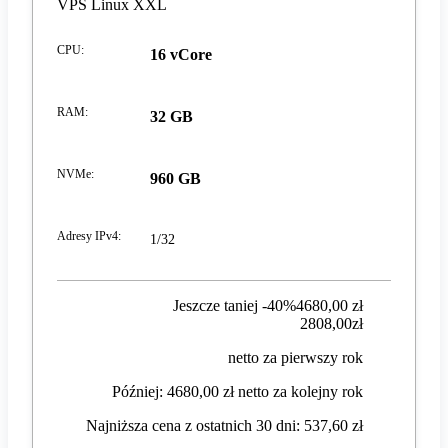
VPS Linux XXL
CPU
:
16 vCore
RAM
:
32 GB
NVMe
:
960 GB
Adresy IPv4
:
1/32
Jeszcze taniej -40%
4680,00 zł
2808,00 zł
2808
,
00
zł
netto za pierwszy rok
Później: 4680,00 zł netto za kolejny rok
Najniższa cena z ostatnich 30 dni: 537,60 zł