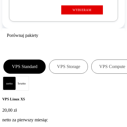
WYBIERAM
Porównaj pakiety
VPS Standard
VPS Storage
VPS Compute
netto
brutto
VPS Linux XS
20,00 zł
20
,
00 zł
netto za pierwszy miesiąc