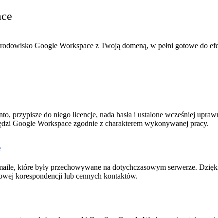
ace
środowisko Google Workspace z Twoją domeną, w pełni gotowe do ef
przypisze do niego licencje, nada hasła i ustalone wcześniej uprawn
zędzi Google Workspace zgodnie z charakterem wykonywanej pracy.
e
maile, które były przechowywane na dotychczasowym serwerze. Dzięki
owej korespondencji lub cennych kontaktów.