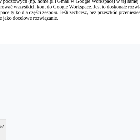
 pocztowych (np. home.pl i Gmail w Google Workspace) w tej samej
ować wszystkich kont do Google Workspace. Jest to doskonałe rozwią
ce tylko dla części zespołu. Jeśli zechcesz, bez przeszkód przeniesies
e jako docelowe rozwiązanie.
rugi dzień roboczy od daty opłacenia zamówienia. Zazwyczaj jednak s
e?
iczbę użytkowników i ich docelowe uprawnienia.