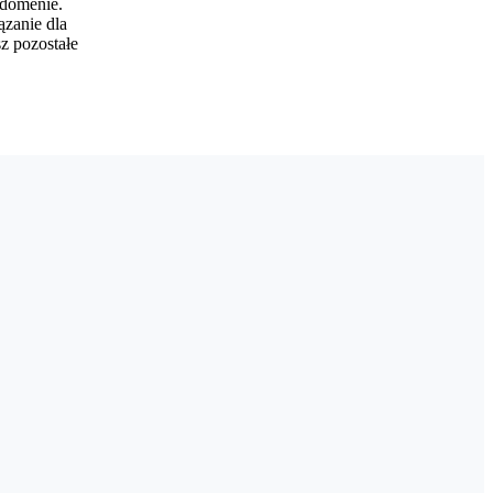
 domenie.
zanie dla
z pozostałe
zczegóły wdrożenia udaje się doprecyzować jeszcze tego samego