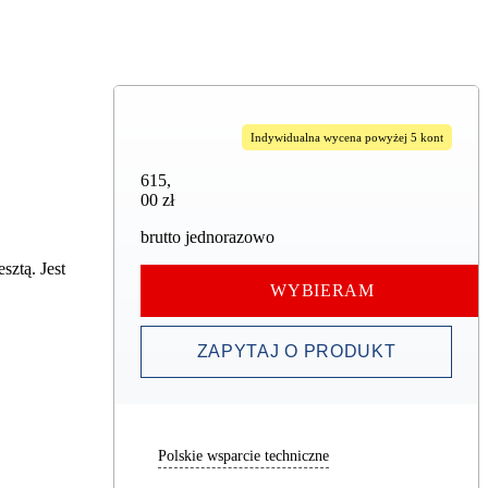
Indywidualna wycena powyżej 5 kont
615,00 zł
615
,
00 zł
brutto jednorazowo
sztą. Jest
WYBIERAM
ZAPYTAJ O PRODUKT
Polskie wsparcie techniczne