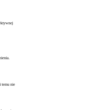
ektywnej
ienia.
 temu nie