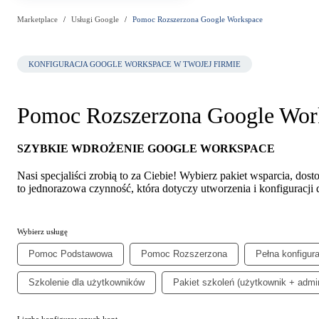
Marketplace
Usługi Google
Pomoc Rozszerzona Google Workspace
KONFIGURACJA GOOGLE WORKSPACE W TWOJEJ FIRMIE
Pomoc Rozszerzona Google Wor
SZYBKIE WDROŻENIE GOOGLE WORKSPACE
Nasi specjaliści zrobią to za Ciebie! Wybierz pakiet wsparcia, do
to jednorazowa czynność, która dotyczy utworzenia i konfiguracj
Wybierz usługę
Pomoc Podstawowa
Pomoc Rozszerzona
Pełna konfigur
Szkolenie dla użytkowników
Pakiet szkoleń (użytkownik + admin
Liczba konfigurowanych kont