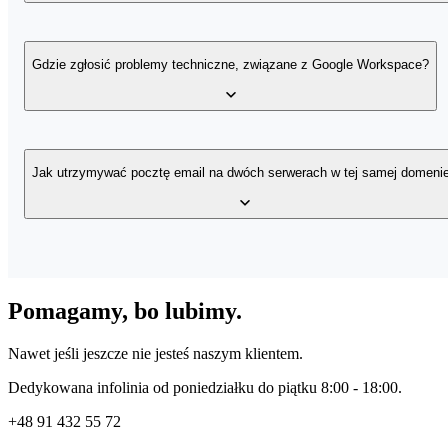
Technik prowadzący wdrożenie odpowie na bieżące pytania i odda 
Gdzie zgłosić problemy techniczne, związane z Google Workspace?
Jeśli jednak potrzebujesz szczegółowej wiedzy lub masz do przesz
szkolenie dla użytkowników
,
Jako oficjalny partner Google, specjaliści home.pl pomogą Ci w 
szkolenie dla administratorów
.
na czacie lub pod numerem telefonu: 91 432 55 72.
Jak utrzymywać pocztę email na dwóch serwerach w tej samej domeni
Aby utrzymywać pocztę elektroniczną na dwóch serwerach z zach
W ramach usługi technik skonfiguruje Twoją pocztę hybrydowo, d
Pomagamy, bo lubimy.
Pozostałe osoby zostaną na dotychczasowym rozwiązaniu z zach
Jeśli masz pocztę u innego dostawcy niż home.pl, przed złożeniem 
Nawet jeśli jeszcze nie jesteś naszym klientem.
Dedykowana infolinia od poniedziałku do piątku 8:00 - 18:00.
+48
91 432 55 72