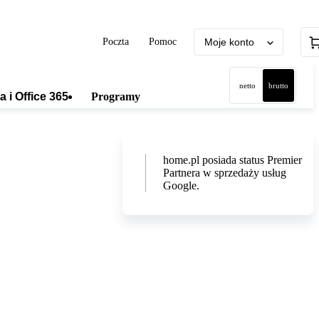
Poczta
Pomoc
Moje konto
netto
brutto
a i Office 365
Programy
home.pl posiada status Premier
Partnera w sprzedaży usług
Google.