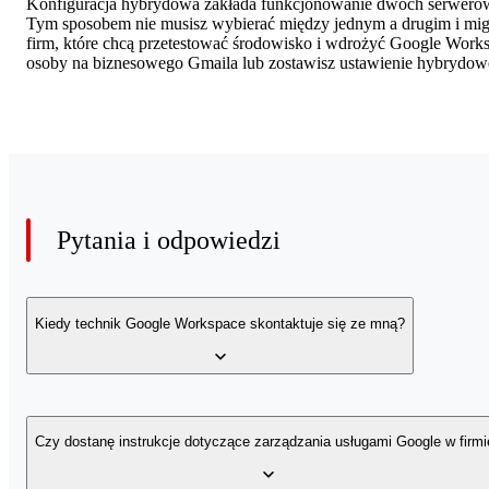
Konfiguracja hybrydowa zakłada funkcjonowanie dwóch serwerów
Tym sposobem nie musisz wybierać między jednym a drugim i migr
firm, które chcą przetestować środowisko i wdrożyć Google Workspa
osoby na biznesowego Gmaila lub zostawisz ustawienie hybrydow
Pytania i odpowiedzi
Kiedy technik Google Workspace skontaktuje się ze mną?
Telefonu od wdrożeniowca możesz spodziewać się najpóźniej na d
dnia.
Czy dostanę instrukcje dotyczące zarządzania usługami Google w firmi
Podczas rozmowy ustalicie m.in. nazwę domeny do konfiguracji, l