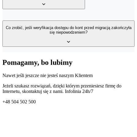
Tak, migracja z Gmail jest możliwa, jednak należy pamiętać o
specyficznych ograniczeniach tego dostawcy. Google nakłada limit
Co zrobić, jeśli weryfikacja dostępu do kont przed migracją zakończyła
się niepowodzeniem?
transferu danych przy eksporcie poczty wynoszący maksymalnie 2
GB na dobę. Jeśli Twoja skrzynka przekracza ten rozmiar, proces
może wymagać dodatkowej konfiguracji lub zostać podzielony na
etapy. Skontaktuj się z naszym wsparciem, aby omówić najszybszą
ścieżkę przeniesienia Twoich wiadomości z Gmail.
Jeśli weryfikacja nie powiodła się, prosimy o sprawdzenie, czy
Pomagamy, bo lubimy
synchronizacja IMAP jest włączona na obu skrzynkach (źródłowej i
docelowej). U niektórych dostawców ta opcja nie jest aktywna
Nawet jeśli jeszcze nie jesteś naszym Klientem
domyślnie i musi zostać włączona ręcznie w ustawieniach konta.
Jeżeli szukasz rozwiązań, dzięki którym przeniesiesz firmę do
Internetu, skontaktuj się z nami. Infolinia 24h/7
+48
504 502 500