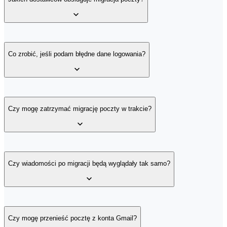
Większość usług e-mail, które korzystają z protokołu IMAP —
zarówno skrzynki firmowe, jak i prywatne.
Co zrobić, jeśli podam błędne dane logowania?
System poinformuje Cię o błędzie i poprosi o poprawne dane.
Migracja nie zacznie się, dopóki oba konta nie zostaną
Czy mogę zatrzymać migrację poczty w trakcie?
zweryfikowane.
Tak, migrację można przerwać. Dane już skopiowane pozostaną w
skrzynce docelowej.
Czy wiadomości po migracji będą wyglądały tak samo?
Tak — zachowana zostaje struktura folderów, daty, nadawcy,
załączniki i cała treść.
Czy mogę przenieść pocztę z konta Gmail?