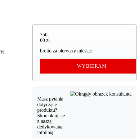
350,00 zł
350
,
00 zł
brutto za pierwszy miesiąc
ryj
WYBIERAM
Masz pytania
dotyczące
produktu?
Skontaktuj się
z naszą
dedykowaną
infolinią.