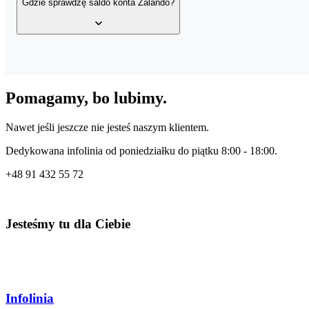
Gdzie sprawdzę saldo konta Zalando?
Poprzez doładowanie salda na swoim koncie Zalando.
W trakcie składania zamówienia wpisz otrzymany od nas ko
Saldo zasilone voucherem Zalando można wykorzystać na zaku
sportowa, Spódnice, Sukienki, Koszule/Topy, Kurtki, Torby/Torebk
Saldo sprawdzisz po zalogowaniu się na swoim koncie użytkownik
Pomagamy, bo lubimy.
Nawet jeśli jeszcze nie jesteś naszym klientem.
Dedykowana infolinia od poniedziałku do piątku 8:00 - 18:00.
+48
91 432 55 72
Jesteśmy tu dla Ciebie
Infolinia