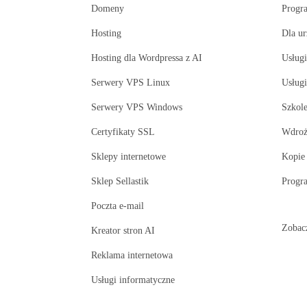
Domeny
Progr
Hosting
Dla u
Hosting dla Wordpressa z AI
Usługi
Serwery VPS Linux
Usług
Serwery VPS Windows
Szkole
Certyfikaty SSL
Wdroż
Sklepy internetowe
Kopie
Sklep Sellastik
Progr
Poczta e-mail
Zobac
Kreator stron AI
Reklama internetowa
Usługi informatyczne