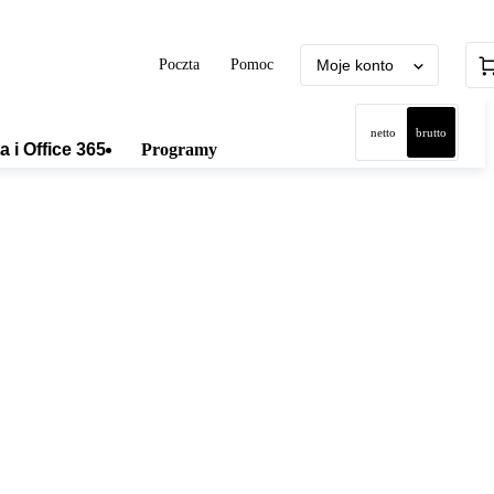
Poczta
Pomoc
Moje konto
netto
brutto
a i Office 365
Programy