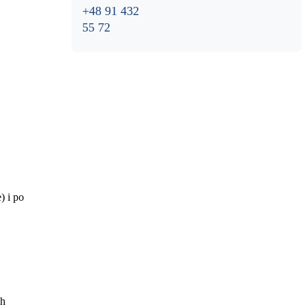
+48 91 432
55 72
) i po
ch