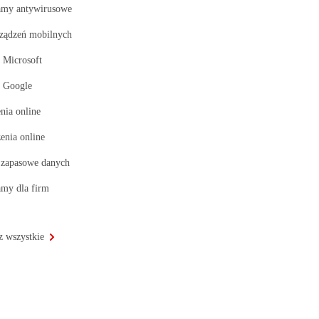
amy antywirusowe
rządzeń mobilnych
 Microsoft
i Google
nia online
enia online
 zapasowe danych
amy dla firm
z wszystkie