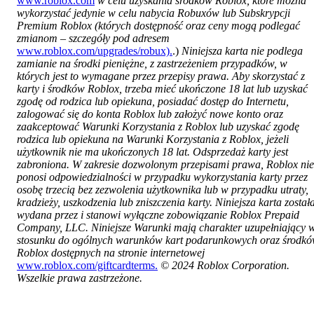
www.roblox.com
w celu uzyskania środków Roblox, które można
wykorzystać jedynie w celu nabycia Robuxów lub Subskrypcji
Premium Roblox (których dostępność oraz ceny mogą podlegać
zmianom – szczegóły pod adresem
www.roblox.com/upgrades/robux).
.)
Niniejsza karta nie podlega
zamianie na środki pieniężne, z zastrzeżeniem przypadków, w
których jest to wymagane przez przepisy prawa. Aby skorzystać z
karty i środków Roblox, trzeba mieć ukończone 18 lat lub uzyskać
zgodę od rodzica lub opiekuna, posiadać dostęp do Internetu,
zalogować się do konta Roblox lub założyć nowe konto oraz
zaakceptować Warunki Korzystania z Roblox lub uzyskać zgodę
rodzica lub opiekuna na Warunki Korzystania z Roblox, jeżeli
użytkownik nie ma ukończonych 18 lat. Odsprzedaż karty jest
zabroniona. W zakresie dozwolonym przepisami prawa, Roblox nie
ponosi odpowiedzialności w przypadku wykorzystania karty przez
osobę trzecią bez zezwolenia użytkownika lub w przypadku utraty,
kradzieży, uszkodzenia lub zniszczenia karty. Niniejsza karta został
wydana przez i stanowi wyłączne zobowiązanie Roblox Prepaid
Company, LLC. Niniejsze Warunki mają charakter uzupełniający 
stosunku do ogólnych warunków kart podarunkowych oraz środk
Roblox dostępnych na stronie internetowej
www.roblox.com/giftcardterms.
© 2024 Roblox Corporation.
Wszelkie prawa zastrzeżone.