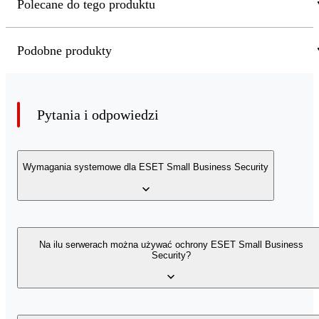
Polecane do tego produktu
Podobne produkty
Pytania i odpowiedzi
Wymagania systemowe dla ESET Small Business Security
ESET Small Business Security i VPN działają na komputerz
Na ilu serwerach można używać ochrony ESET Small Business
Security?
z systemem Microsoft Windows® 10, 11 lub nowszym.
ESET Safe Server działa na systemie Windows Server 2019
lub nowszym.