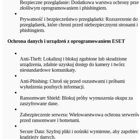
Bezpieczne przeglądanie: Dodatkowa warstwa ochrony prz
ESET HOME Security Management
złośliwym oprogramowaniem i phishingiem.
Prywatność i bezpieczeństwo przeglądarki
VPN bez ograniczeń
Anti-phishing
VPN bez ograniczeń
Prywatność i bezpieczeństwo przeglądarki: Rozszerzenie do
VPN bez ograniczeń
Ochrona płatności
Inteligentna ochrona domu i biura
Inteligentna ochrona domu i biura
przeglądarek, które chroni przed niebezpiecznymi stronami i
phishingiem.
Blokada aplikacji
Inteligentna ochrona domu i biura
ESET HOME Security Management
ESET HOME Security Management
Ochrona danych i urządzeń z oprogramowaniem ESET
Filtrowanie połączeń
ESET HOME Security Management
Inspekcja sieci
VPN bez ograniczeń
Anti-Theft: Lokalizuj i blokuj zgubione lub skradzione
Inspekcja sieci
Ochrona kamery internetowej
urządzenia, zdalnie uzyskuj dostęp do kamery i twórz
Inteligentna ochrona domu i biura
niestandardowe komunikaty.
Ochrona kamery internetowej
Anti-Theft
Anti-Phishing: Chroń się przed oszustwami i próbami
Anti-Theft
Tryb prezentacji
Śledzenie lokalizacji
wyłudzenia poufnych informacji.
Tryb prezentacji
Zapis zdjęć z aparatu
Ransomware Shield: Blokuj próby wymuszenia okupu za
zaszyfrowane dane.
Niestandardowy komunikat ekranowy
Zabezpieczenie serwera: Wielowarstwowa ochrona serweró
Blokada karty SIM
przed ransomware i botnetami.
Proaktywna ochrona przed kradzieżą
Secure Data: Szyfruj pliki i nośniki wymienne, aby zapobiec
kradzieży danych.