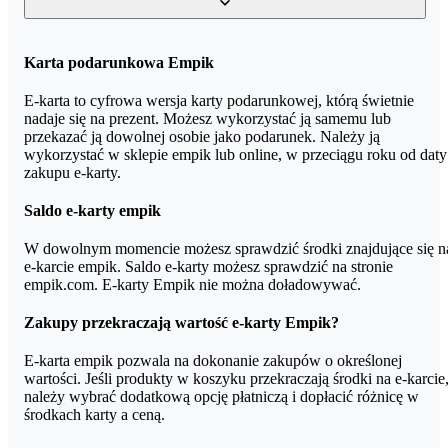
w home.pl 10-cyfrowy kod.
Tak, z e-kartą Empik możesz kupować jedynie produkty, które są
Karta podarunkowa Empik
sprzedawane przez Empik (wykluczone są oferty innych
sprzedawców w ramach Marketplace Empik).
E-karta to cyfrowa wersja karty podarunkowej, którą świetnie
nadaje się na prezent. Możesz wykorzystać ją samemu lub
przekazać ją dowolnej osobie jako podarunek. Należy ją
wykorzystać w sklepie empik lub online, w przeciągu roku od daty
zakupu e-karty.
Saldo e-karty empik
W dowolnym momencie możesz sprawdzić środki znajdujące się n
e-karcie empik. Saldo e-karty możesz sprawdzić na stronie
empik.com. E-karty Empik nie można doładowywać.
Zakupy przekraczają wartość e-karty Empik?
E-karta empik pozwala na dokonanie zakupów o określonej
wartości. Jeśli produkty w koszyku przekraczają środki na e-karcie
należy wybrać dodatkową opcję płatniczą i dopłacić różnicę w
środkach karty a ceną.