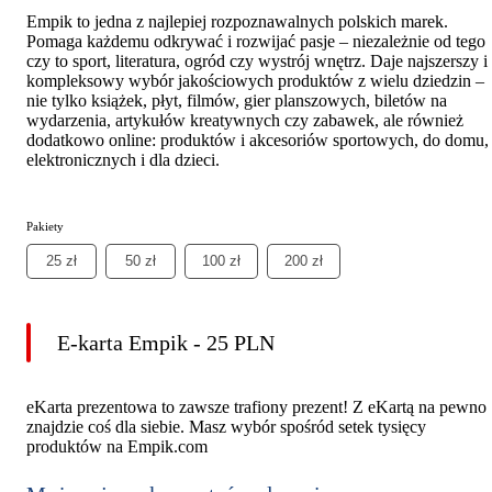
Empik to jedna z najlepiej rozpoznawalnych polskich marek.
Pomaga każdemu odkrywać i rozwijać pasje – niezależnie od tego
czy to sport, literatura, ogród czy wystrój wnętrz. Daje najszerszy i
kompleksowy wybór jakościowych produktów z wielu dziedzin –
nie tylko książek, płyt, filmów, gier planszowych, biletów na
wydarzenia, artykułów kreatywnych czy zabawek, ale również
dodatkowo online: produktów i akcesoriów sportowych, do domu,
elektronicznych i dla dzieci.
Pakiety
25 zł
50 zł
100 zł
200 zł
E-karta Empik - 25 PLN
eKarta prezentowa to zawsze trafiony prezent! Z eKartą na pewno
znajdzie coś dla siebie. Masz wybór spośród setek tysięcy
produktów na Empik.com