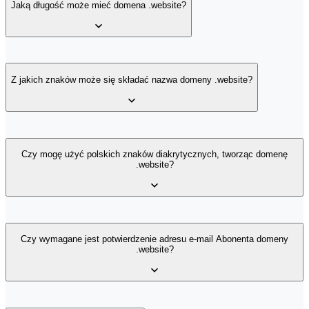
Jaką długość może mieć domena .website?
Domena z rozszerzeniem .website może zawierać maksymalnie 63
znaki (nie licząc rozszerzenia .website).
Z jakich znaków może się składać nazwa domeny .website?
Nazwa domeny .website (czyli treść występująca przed
rozszerzeniem .website) może być złożona wyłącznie z liter alfabetu
Czy mogę użyć polskich znaków diakrytycznych, tworząc domenę
.website?
łacińskiego, cyfr oraz znaku " - " (minus). Znak " - " nie może
występować na początku ani na końcu oraz jednocześnie na 3 i 4
pozycji w nazwie domeny (z wyjątkiem nazw domen IDN z
prefiksem "xn--").
Polskie znaki (np. ą, ę, ź, ć) nie są dozwolone w nazwie domeny z
rozszerzeniem .website.
Czy wymagane jest potwierdzenie adresu e-mail Abonenta domeny
.website?