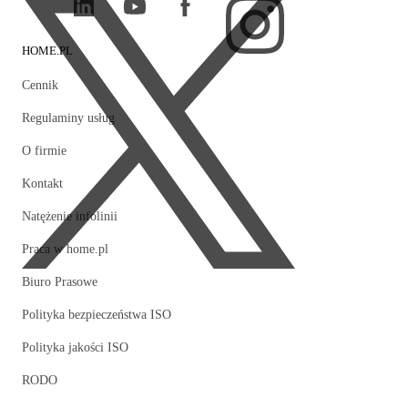
Więcej informacji na ten temat znajdziesz tutaj:
https://pomoc.home.pl/baza-wiedzy/jak-sprawdzic-na-kogo-
zarejestrowana-jest-wybrana-domena
.
HOME.PL
Cennik
Regulaminy usług
O firmie
Kontakt
Natężenie infolinii
Praca w home.pl
Biuro Prasowe
Polityka bezpieczeństwa ISO
Polityka jakości ISO
RODO