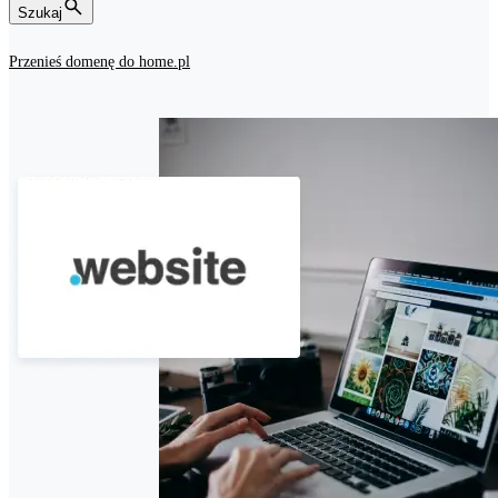
Szukaj
Przenieś domenę do home.pl