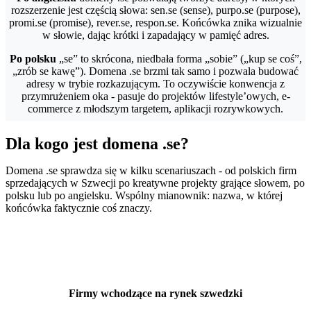
rozszerzenie jest częścią słowa: sen.se (sense), purpo.se (purpose),
promi.se (promise), rever.se, respon.se. Końcówka znika wizualnie
w słowie, dając krótki i zapadający w pamięć adres.
Po polsku
„se” to skrócona, niedbała forma „sobie” („kup se coś”,
„zrób se kawę”). Domena .se brzmi tak samo i pozwala budować
adresy w trybie rozkazującym. To oczywiście konwencja z
przymrużeniem oka - pasuje do projektów lifestyle’owych, e-
commerce z młodszym targetem, aplikacji rozrywkowych.
Dla kogo jest domena .se?
Domena .se sprawdza się w kilku scenariuszach - od polskich firm
sprzedających w Szwecji po kreatywne projekty grające słowem, po
polsku lub po angielsku. Wspólny mianownik: nazwa, w której
końcówka faktycznie coś znaczy.
Firmy wchodzące na rynek szwedzki