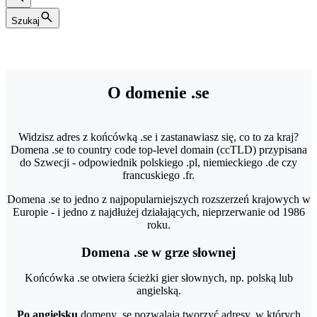
Szukaj
O domenie .se
Widzisz adres z końcówką .se i zastanawiasz się, co to za kraj?
Domena .se to country code top-level domain (ccTLD) przypisana
do Szwecji - odpowiednik polskiego .pl, niemieckiego .de czy
francuskiego .fr.
Domena .se to jedno z najpopularniejszych rozszerzeń krajowych w
Europie - i jedno z najdłużej działających, nieprzerwanie od 1986
roku.
Domena .se w grze słownej
Końcówka .se otwiera ścieżki gier słownych, np. polską lub
angielską.
Po angielsku
domeny .se pozwalają tworzyć adresy, w których