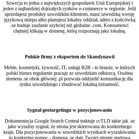
Szwecja to jedna z największych gospodarek Unii Europejskiej i
jeden z najbardziej dojrzałych rynków e-commerce w regionie. Jeśli
sprzedajesz produkty szwedzkim klientom, masz szwedzką wersję
językową sklepu albo planujesz lokalny oddział, adres z końcówką
.se buduje zaufanie szybciej niż globalne .com. Konsumenci
chętniej klikają w domenę, którą rozpoznają jako lokalną.
Polskie firmy z eksportem do Skandynawii
Meble, kosmetyki, żywność, IT, usługi B2B - to branże, w których
polski biznes regularnie pracuje ze szwedzkim odbiorcą. Osobna
domena .se obok głównej .pl pozwala oddzielić komunikację dla
rynku szwedzkiego i zbudować lokalną tożsamość.
Sygnał geotargetingu w pozycjonowaniu
Dokumentacja Google Search Central traktuje ccTLD takie jak .se
jako wyraźny sygnał, że strona jest skierowana do konkretnego
kraju. Dla pozycjonowania w szwedzkich wynikach wyszukiwania
to konkretna pomoc - domena .se daje Twojej stronie startową