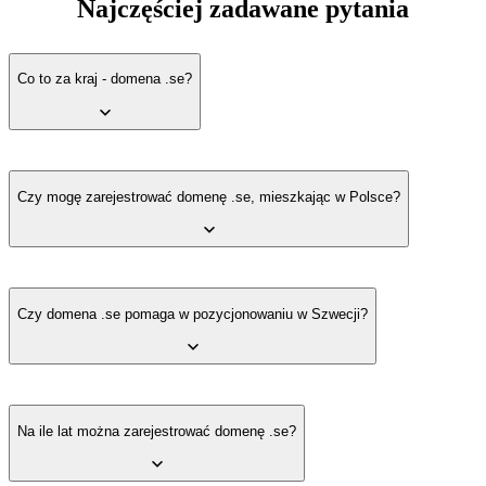
Najczęściej zadawane pytania
Co to za kraj - domena .se?
Domena .se należy do Szwecji. Skrót pochodzi od kodu ISO
Szwecji (Sverige).
Czy mogę zarejestrować domenę .se, mieszkając w Polsce?
Tak. Rejestracja jest otwarta dla osób z dowolnego kraju. Musisz
tylko podać dane identyfikacyjne - PESEL (osoba fizyczna) lub
Czy domena .se pomaga w pozycjonowaniu w Szwecji?
numer VAT (firma).
Tak. Google traktuje ccTLD jak .se jako sygnał geotargetingu -
wskazówkę, że strona jest skierowana do konkretnego kraju. To nie
Na ile lat można zarejestrować domenę .se?
zastępuje dobrej treści po szwedzku, ale daje stronie startową
przewagę w lokalnych wynikach.