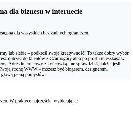
a dla biznesu w internecie
ostępna dla wszystkich bez żadnych ograniczeń.
irmy lub siebie – podkreśl swoją kreatywność! To także dobry wybór,
hcesz dotrzeć do klientów z Czarnogóry albo po prostu mieszkasz w
eny. Adres internetowy z końcówką .me sprawdzi się także, jeśli
 Twoją stronę WWW – możesz być blogerem, designerem,
z głową pełną pomysłów.
zeń. W praktyce najczęściej wybierają ją: