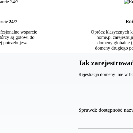
rcie 24/7
Róż
fesjonalne wsparcie
Oprócz klasycznych k
tórzy są gotowi do
home.pl zarejestruj
j potrzebujesz.
domeny globalne (j
domeny drugiego poz
Jak zarejestrowa
Rejestracja domeny .me w ho
Sprawdź dostępność naz