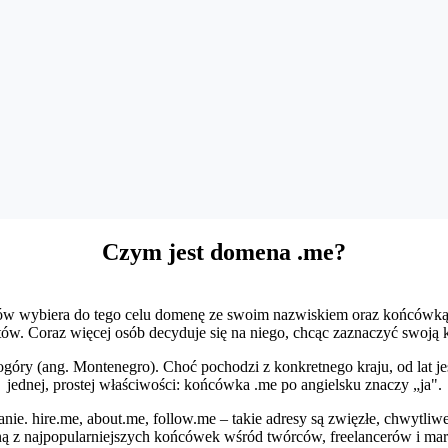
Czym jest domena .me?
rtów wybiera do tego celu domenę ze swoim nazwiskiem oraz końcówką 
tów. Coraz więcej osób decyduje się na niego, chcąc zaznaczyć swoją 
óry (ang. Montenegro). Choć pochodzi z konkretnego kraju, od lat jes
jednej, prostej właściwości: końcówka .me po angielsku znaczy „ja".
nie. hire.me, about.me, follow.me – takie adresy są zwięzłe, chwytliw
ną z najpopularniejszych końcówek wśród twórców, freelancerów i mar