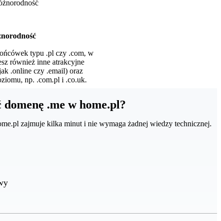
norodność
ońcówek typu .pl czy .com, w
esz również inne atrakcyjne
ak .online czy .email) oraz
iomu, np. .com.pl i .co.uk.
ć domenę .me w home.pl?
me.pl zajmuje kilka minut i nie wymaga żadnej wiedzy technicznej.
wy