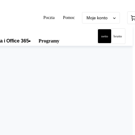
Poczta
Pomoc
Moje konto
netto
brutto
a i Office 365
Programy