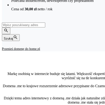
Polecana influencerom, deweloperom czy projektantom
Cena od
30,00 zł
netto
/ rok
Szukaj
Przenieś domenę do home.pl
Markę osobistą w internecie buduje się latami. Większość ekspe
wyróżnić się na tle konkuren
Domena .me to krajowe rozszerzenie adresowe przypisane do Czarnog
Dzięki temu adres internetowy z domeną .me działa jak naturalne zda
domena .me stała się jed