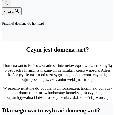
Szukaj
Przenieś domenę do home.pl
Czym jest domena .art?
Domena .art to końcówka adresu internetowego stworzona z myślą
o osobach i firmach związanych ze sztuką i kreatywnością. Adres
kończący się na .art od razu sygnalizuje odbiorcom, czym się
zajmujesz — jeszcze zanim wejdą na stronę.
W przeciwieństwie do popularnych rozszerzeń, takich jak .com czy
.pl, domena .art ma wbudowany kontekst: jest czytelna,
zapamiętywalna i łatwa do skojarzenia z działalnością twórczą.
Dlaczego warto wybrać domenę .art?