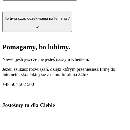
najem terminala stacjonarnego 39 zł/miesięcznie, najem
terminala przenośnego 49 zł/miesięcznie, terminal Smart
Tak, umowę na terminal określającą warunki wzięcia udziału w
D220 otrzymujesz na własność bez dodatkowych opłat.
programie podpisujesz z eService.
Ile trwa czas oczekiwania na terminal?
Procentowa prowizja miesięczna od transakcji kartami wynosi
Visa – 0,69%, Mastercard – 0,79%, DinersClub – 3,20%,
UPI, JCB – 0,99%, BLIKEM – 0,29%, kartami
zagranicznymi w funkcji DCC – 0,00%, kartami
Po akceptacji wniosku przez Fundację Polska Bezgotówkowa
Pomagamy, bo lubimy.
zagranicznymi i biznesowymi bez funkcji – plus 1%.
terminal zostanie do Ciebie dostarczony do 5 dni.
Nawet jeśli jeszcze nie jesteś naszym Klientem.
Jeżeli szukasz rozwiązań, dzięki którym przeniesiesz firmę do
Internetu, skontaktuj się z nami. Infolinia 24h/7
+48
504 502 500
Jesteśmy tu dla Ciebie