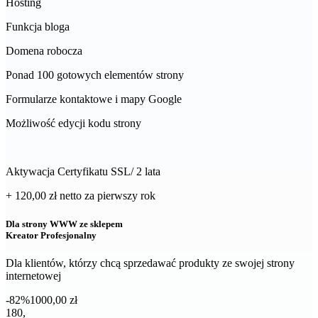
Hosting
Funkcja bloga
Domena robocza
Ponad 100 gotowych elementów strony
Formularze kontaktowe i mapy Google
Możliwość edycji kodu strony
Aktywacja Certyfikatu SSL/ 2 lata
+ 120,00 zł
netto
za pierwszy rok
Dla strony WWW ze sklepem
Kreator Profesjonalny
Dla klientów, którzy chcą sprzedawać produkty ze swojej strony
internetowej
-82%
1000,00 zł
180,00 zł netto za pierwszy rok
180
,