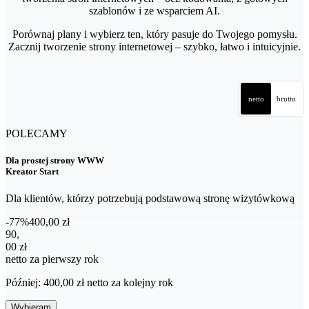
szablonów i ze wsparciem AI.
Porównaj plany i wybierz ten, który pasuje do Twojego pomysłu.
Zacznij tworzenie strony internetowej – szybko, łatwo i intuicyjnie.
netto
brutto
POLECAMY
Dla prostej strony WWW
Kreator Start
Dla klientów, którzy potrzebują podstawową stronę wizytówkową
-77%
400,00 zł
90,00 zł netto za pierwszy rok
90
,
00 zł
netto za pierwszy rok
Później: 400,00 zł netto za kolejny rok
Wybieram