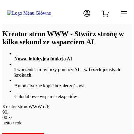
Kreator stron WWW - Stwórz stronę w
kilka sekund ze wsparciem AI
Nowa, intuicyjna funkcja AI
Tworzenie strony przy pomocy AI –
w
trzech prostych
krokach
Automatyczne kopie bezpieczeństwa
Całodobowe wsparcie ekspertów
Kreator stron WWW od:
90,00 zł netto / rok
90
,
00
zł
netto / rok