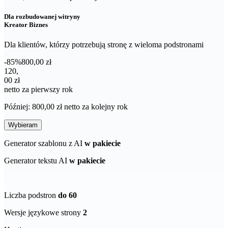
Dla rozbudowanej witryny
Kreator Biznes
Dla klientów, którzy potrzebują stronę z wieloma podstronami
-85%
800,00 zł
120,00 zł netto za pierwszy rok
120
,
00 zł
netto za pierwszy rok
Później: 800,00 zł netto za kolejny rok
Wybieram
Generator szablonu z AI
w pakiecie
Generator tekstu AI
w pakiecie
Liczba podstron
do 60
Wersje językowe strony
2