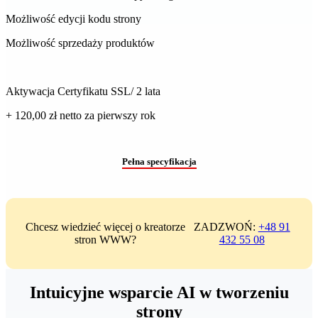
Możliwość edycji kodu strony
Możliwość sprzedaży produktów
Aktywacja Certyfikatu SSL/ 2 lata
+ 120,00 zł
netto
za pierwszy rok
Pełna specyfikacja
Chcesz wiedzieć więcej o kreatorze
ZADZWOŃ:
+48 91
stron WWW?
432 55 08
Intuicyjne wsparcie AI w tworzeniu
strony