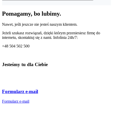
Nie ma takiej możliwości. Naszą rolą jest przyprowadzenie klienta
Pomagamy, bo lubimy.
na Twoją stronę, natomiast nie mamy możliwości skłonić go do
zakupu produktu lub usługi.
Nawet, jeśli jeszcze nie jesteś naszym klientem.
Jeżeli szukasz rozwiązań, dzięki którym przeniesiesz firmę do
internetu, skontaktuj się z nami. Infolinia 24h/7:
+48
504 502 500
Jesteśmy tu dla Ciebie
Formularz e-mail
Formularz e-mail