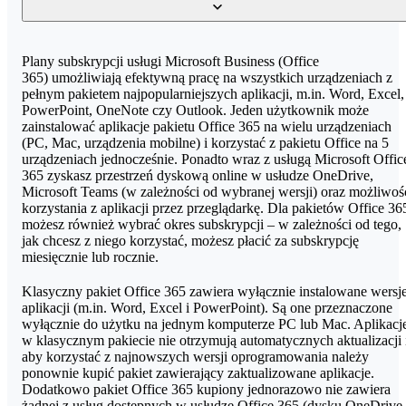
jednorazowa czynność i dotyczy utworzenia oraz konfiguracji
maksymalnie 5 użytkowników pakietu Microsoft Office 365.
W ciągu ostatnich lat część licencji Microsoft 365 zmieniła swoje
Plany subskrypcji usługi Microsoft Business (Office
Pomoc Podstawowa
nazwy. Oto lista obecnych nazw licencji z ich poprzednimi
365) umożliwiają efektywną pracę na wszystkich urządzeniach z
Usługa kierowana do małych i średnich firm. W jej skład wchodzą:
wersjami:
pełnym pakietem najpopularniejszych aplikacji, m.in. Word, Excel,
utworzenie listy użytkowników oraz ich haseł, przypisanie licencji
PowerPoint, OneNote czy Outlook. Jeden użytkownik może
do użytkowników i nadanie im uprawnień oraz przypisanie własne
zainstalować aplikacje pakietu Office 365 na wielu urządzeniach
Microsoft 365 Business Basic (dawniej → Office 365
domeny.
(PC, Mac, urządzenia mobilne) i korzystać z pakietu Office na 5
Business Essentials)
urządzeniach jednocześnie. Ponadto wraz z usługą Microsoft Offic
Pomoc Rozszerzona
365 zyskasz przestrzeń dyskową online w usłudze OneDrive,
Aplikacje Microsoft 365 dla biznesu (dawniej → Office 365
Microsoft Teams (w zależności od wybranej wersji) oraz możliwoś
Usługa kierowana do dużych firm i przedsiębiorstw. Pomoc
Business)
korzystania z aplikacji przez przeglądarkę. Dla pakietów Office 36
rozszerzona obejmuje utworzenie listy użytkowników oraz ich
możesz również wybrać okres subskrypcji – w zależności od tego,
haseł, przypisanie licencji do użytkowników i nadanie im
Microsoft 365 Business Standard (dawniej → Office 365
jak chcesz z niego korzystać, możesz płacić za subskrypcję
uprawnień, przypisanie własnej domeny, migracja poczty z serwer
Business Premium)
miesięcznie lub rocznie.
home.pl oraz konfiguracja tzw. hybrydy - środowiska na serwerze
home.pl i Exchange Online jednocześnie.
Klasyczny pakiet Office 365 zawiera wyłącznie instalowane wersj
aplikacji (m.in. Word, Excel i PowerPoint). Są one przeznaczone
wyłącznie do użytku na jednym komputerze PC lub Mac. Aplikacj
w klasycznym pakiecie nie otrzymują automatycznych aktualizacji 
aby korzystać z najnowszych wersji oprogramowania należy
ponownie kupić pakiet zawierający zaktualizowane aplikacje.
Dodatkowo pakiet Office 365 kupiony jednorazowo nie zawiera
żadnej z usług dostępnych w usłudze Office 365 (dysku OneDrive,