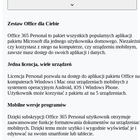
Personal odblokujesz pełne funkcje na urządzeniach z ekranem
powyżej 10,1 cala (na mniejszych ekranach pełne funkcje są
dostępne bezpłatnie).
Tak. home.pl jest autoryzowanym dystrybutorem Microsoft i
Zestaw Office dla Ciebie
sprzedaje wyłącznie licencje z legalnej dystrybucji. Po zakupie
otrzymujesz kod aktywacyjny oraz polską fakturę VAT.
Office 365 Personal to pakiet wszystkich popularnych aplikacji
pakietu Microsoft dla jednego użytkownika domowego. Niezależn
czy korzystasz z niego na komputerze, czy urządzeniu mobilnym,
zawsze masz dostęp do swoich aplikacji i danych.
Jedna licencja, wiele urządzeń
Licencja Personal pozwala na dostęp do aplikacji pakietu Office na
komputerach Windows i Mac oraz urządzeniach mobilnych z
systemem operacyjnym Android, iOS i Windows Phone.
Użytkownik może korzystać z pakietu aż na 5 urządzeniach.
Mobilne wersje programów
Dzięki subskrypcji Office 365 Personal użytkownik otrzymuje
zaawansowane funkcje formatowania dokumentów na urządzeniac
mobilnych. Dzięki temu może szybko i wygodnie wyświetlać je i
edytować na swoim smartfonie lub tablecie.