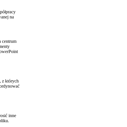
spółpracy
wanej na
n centrum
ementy
PowerPoint
 z których
koordynować
osić inne
liku.