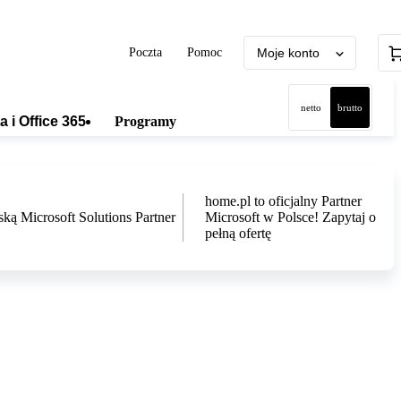
Poczta
Pomoc
Moje konto
netto
brutto
a i Office 365
Programy
home.pl to oficjalny Partner
Microsoft w Polsce! Zapytaj o
pełną ofertę