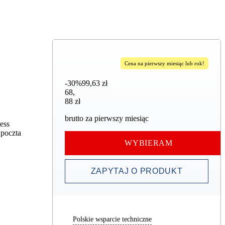
Cena na pierwszy miesiąc lub rok!
-30%
99,63 zł
68,88 zł
68
,
88 zł
brutto za pierwszy miesiąc
ess
 poczta
WYBIERAM
ZAPYTAJ O PRODUKT
Polskie wsparcie techniczne