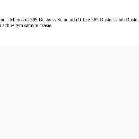
ncja Microsoft 365 Business Standard (Office 365 Business lub Busin
eniach w tym samym czasie.
a cały rok w korzystniejszym wariancie. Cena zależy od liczby zakup
liwe tylko podczas odnawiania umowy.
Jeśli anulujesz subskrypcję prz