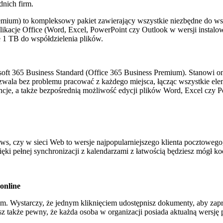
dnich firm.
remium) to kompleksowy pakiet zawierający wszystkie niezbędne do w
plikacje Office (Word, Excel, PowerPoint czy Outlook w wersji instalo
 1 TB do współdzielenia plików.
oft 365 Business Standard (Office 365 Business Premium). Stanowi o
zwala bez problemu pracować z każdego miejsca, łącząc wszystkie el
encje, a także bezpośrednią możliwość edycji plików Word, Excel czy 
, czy w sieci Web to wersje najpopularniejszego klienta pocztowego,
ięki pełnej synchronizacji z kalendarzami z łatwością będziesz mógł 
online
m. Wystarczy, że jednym kliknięciem udostępnisz dokumenty, aby zapr
także pewny, że każda osoba w organizacji posiada aktualną wersję p