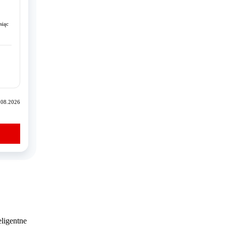
siąc
.08.2026
eligentne