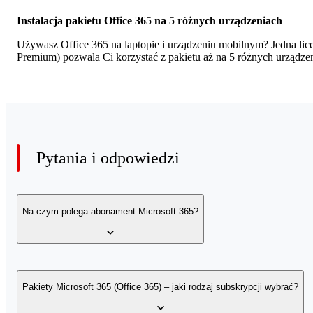
Instalacja pakietu Office 365 na 5 różnych urządzeniach
Używasz Office 365 na laptopie i urządzeniu mobilnym? Jedna lice
Premium) pozwala Ci korzystać z pakietu aż na 5 różnych urządz
Pytania i odpowiedzi
Na czym polega abonament Microsoft 365?
Wybierając Microsoft 365 w abonamencie, zyskujesz subskrypcję n
możesz dokupić licencje.
Zmniejszenie liczby licencji jest moż
Pakiety Microsoft 365 (Office 365) – jaki rodzaj subskrypcji wybrać?
okres abonamentu.