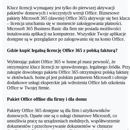
Business Premium)
ponownie kupić pakiet zawierający zaktualizowane aplikacje.
Klucz licencji wymagany jest tylko do pierwszej aktywacji
Dodatkowo pakiet Office kupiony jednorazowo nie zawiera żadnej
pakietów domowych i wieczystych wersji Office. Biznesowe
z usług dostępnych w usłudze Office 365 (dysku OneDrive,
pakiety Microsoft 365 (dawniej Office 365) aktywuje się bez klucz
aplikacji online dostępnych w przeglądarce).
– licencja uruchamia się w momencie zaksięgowania płatności.
Microsoft 365 Business Basic dla firm nie posiada możliwości
instalowania aplikacji na komputerze. Wszystkie Twoje aplikacje
dostępne są w przeglądarce po zalogowaniu się na konto Office.
Gdzie kupić legalną licencję Office 365 z polską fakturą?
Wybierając pakiet Office 365 w home.pl masz pewność, że
otrzymujesz klucz licencji ze sprawdzonego, legalnego źródła. Prz
zakupie dowolnego pakietu Office 365 otrzymujesz polską fakturę
w złotówkach. home.pl jest polskim partnerem Microsoft i oferuje
dodatkowe usługi eksperckie jak wdrożenia Office lub szkolenia
Office w Twojej firmie.
Pakiet Office offline dla firmy i dla domu
Pakiety Office 365 dostępne są dla firm i użytkowników
domowych. Oparte one są o usługi chmurowe Microsoft, co
umożliwia pracę na urządzeniach mobilnych, współtworzenie
dokumentów i przechowywanie dokumentów w chmurze