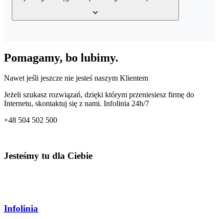
wystawionych faktur, bazy klientów, a także bazy produktów w
Twoim magazynie z dowolnego miejsca o dowolnej porze.
Tak, usługa posiada wbudowany mechanizm generowania wielu
rodzajów plików JPK – JPK_VAT, JPK_FA, JPK_MAG oraz
Pomagamy, bo lubimy.
JPK_KPiR. Dzięki temu co miesiąc przygotujesz odpowiedni plik
dla Twojego Urzędu Skarbowego.
Nawet jeśli jeszcze nie jesteś naszym Klientem
Jeżeli szukasz rozwiązań, dzięki którym przeniesiesz firmę do
Internetu, skontaktuj się z nami. Infolinia 24h/7
+48
504 502 500
Jesteśmy tu dla Ciebie
Infolinia