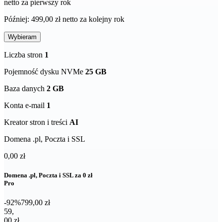
netto za pierwszy rok
Później: 499,00 zł netto za kolejny rok
Wybieram
Liczba stron
1
Pojemność dysku NVMe
25 GB
Baza danych
2 GB
Konta e-mail
1
Kreator stron i treści
AI
Domena .pl, Poczta i SSL
0,00 zł
Domena .pl, Poczta i SSL za 0 zł
Pro
-92%
799,00 zł
59,00 zł netto za pierwszy rok
59
,
00 zł