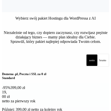
Wybierz swój pakiet Hostingu dla WordPressa z AI
Niezależnie od tego, czy dopiero zaczynasz, czy rozwijasz prężnie
działający biznes — mamy plan idealny dla Ciebie.
Sprawdź, który pakiet najlepiej odpowiada Twoim celom.
netto
brutto
Domena .pl, Poczta i SSL za 0 zł
Standard
-95%
399,00 zł
19,00 zł netto za pierwszy rok
19
,
00 zł
netto za pierwszy rok
Później: 399,00 zł netto za kolejny rok