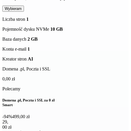
Wybieram
Liczba stron
1
Pojemność dysku NVMe
10 GB
Baza danych
2 GB
Konta e-mail
1
Kreator stron
AI
Domena .pl, Poczta i SSL
0,00 zł
Polecamy
Domena .pl, Poczta i SSL za 0 zł
Smart
-94%
499,00 zł
29,00 zł netto za pierwszy rok
29
,
00 zł