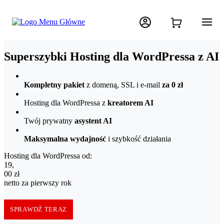
Superszybki Hosting dla WordPressa z AI
Kompletny pakiet
z domeną, SSL i e-mail
za 0 zł
Hosting dla WordPressa z
kreatorem AI
Twój prywatny
asystent AI
Maksymalna wydajność
i szybkość działania
Hosting dla WordPressa od:
19,00 zł netto za pierwszy rok
19
,
00
zł
netto za pierwszy rok
SPRAWDŹ TERAZ