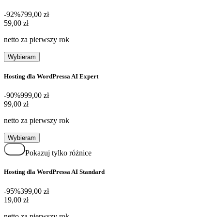
-92%
799,00 zł
59,00 zł
59
,
00 zł
netto za pierwszy rok
Wybieram
Hosting dla WordPressa AI Expert
-90%
999,00 zł
99,00 zł
99
,
00 zł
netto za pierwszy rok
Wybieram
Pokazuj tylko różnice
Hosting dla WordPressa AI Standard
-95%
399,00 zł
19,00 zł
19
,
00 zł
netto za pierwszy rok