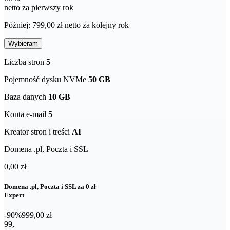
netto za pierwszy rok
Później: 799,00 zł netto za kolejny rok
Wybieram
Liczba stron
5
Pojemność dysku NVMe
50 GB
Baza danych
10 GB
Konta e-mail
5
Kreator stron i treści
AI
Domena .pl, Poczta i SSL
0,00 zł
Domena .pl, Poczta i SSL za 0 zł
Expert
-90%
999,00 zł
99,00 zł netto za pierwszy rok
99
,