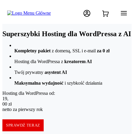
Superszybki Hosting dla WordPressa z AI
Kompletny pakiet
z domeną, SSL i e-mail
za 0 zł
Hosting dla WordPressa z
kreatorem AI
Twój prywatny
asystent AI
Maksymalna wydajność
i szybkość działania
Hosting dla WordPressa od:
19,00 zł netto za pierwszy rok
19
,
00
zł
netto za pierwszy rok
SPRAWDŹ TERAZ