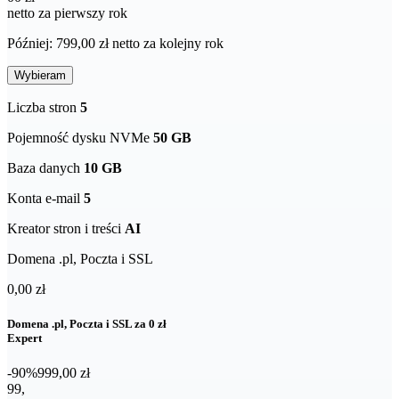
netto za pierwszy rok
Później: 799,00 zł netto za kolejny rok
Wybieram
Liczba stron
5
Pojemność dysku NVMe
50 GB
Baza danych
10 GB
Konta e-mail
5
Kreator stron i treści
AI
Domena .pl, Poczta i SSL
0,00 zł
Domena .pl, Poczta i SSL za 0 zł
Expert
-90%
999,00 zł
99,00 zł netto za pierwszy rok
99
,