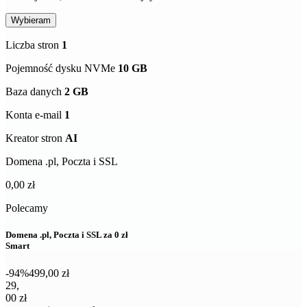
Wybieram
Liczba stron
1
Pojemność dysku NVMe
10 GB
Baza danych
2 GB
Konta e-mail
1
Kreator stron
AI
Domena .pl, Poczta i SSL
0,00 zł
Polecamy
Domena .pl, Poczta i SSL za 0 zł
Smart
-94%
499,00 zł
29,00 zł netto za pierwszy rok
29
,
00 zł