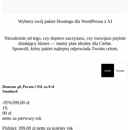
Wybierz swój pakiet Hostingu dla WordPressa z AI
Niezależnie od tego, czy dopiero zaczynasz, czy rozwijasz prężnie
działający biznes — mamy plan idealny dla Ciebie.
Sprawdź, który pakiet najlepiej odpowiada Twoim celom.
netto
brutto
Domena .pl, Poczta i SSL za 0 zł
Standard
-95%
399,00 zł
19,00 zł netto za pierwszy rok
19
,
00 zł
netto za pierwszy rok
Później: 399,00 zł netto za kolejny rok