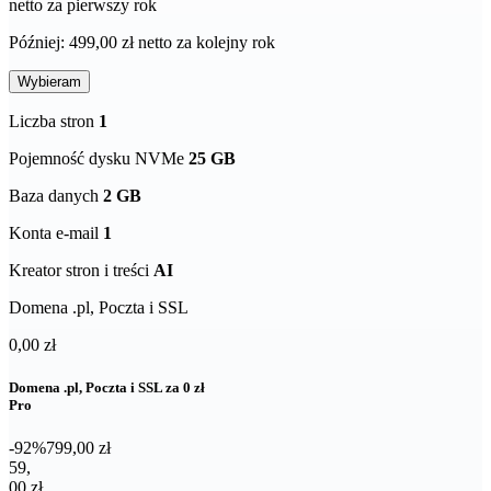
netto za pierwszy rok
Później: 499,00 zł netto za kolejny rok
Wybieram
Liczba stron
1
Pojemność dysku NVMe
25 GB
Baza danych
2 GB
Konta e-mail
1
Kreator stron i treści
AI
Domena .pl, Poczta i SSL
0,00 zł
Domena .pl, Poczta i SSL za 0 zł
Pro
-92%
799,00 zł
59,00 zł netto za pierwszy rok
59
,
00 zł