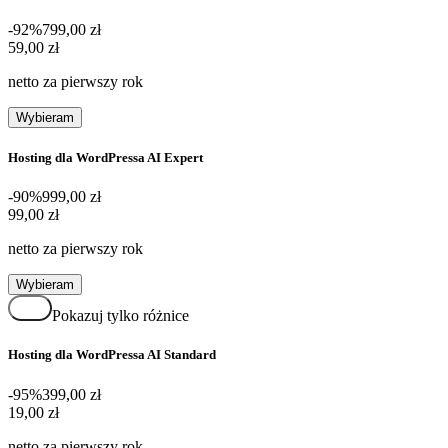
-92%
799,00 zł
59,00 zł
59
,
00 zł
netto za pierwszy rok
Wybieram
Hosting dla WordPressa AI Expert
-90%
999,00 zł
99,00 zł
99
,
00 zł
netto za pierwszy rok
Wybieram
Pokazuj tylko różnice
Hosting dla WordPressa AI Standard
-95%
399,00 zł
19,00 zł
19
,
00 zł
netto za pierwszy rok