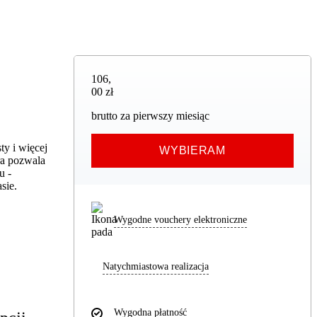
106,00 zł
106
,
00 zł
brutto za pierwszy miesiąc
ty i więcej
WYBIERAM
ra pozwala
u -
sie.
Wygodne vouchery elektroniczne
Natychmiastowa realizacja
Wygodna płatność