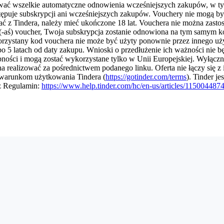
ować wszelkie automatyczne odnowienia wcześniejszych zakupów, w t
tępuje subskrypcji ani wcześniejszych zakupów. Vouchery nie mogą b
ć z Tindera, należy mieć ukończone 18 lat. Vouchera nie można zast
eś(-aś) voucher, Twoja subskrypcja zostanie odnowiona na tym samym k
ykorzystany kod vouchera nie może być użyty ponownie przez innego u
po 5 latach od daty zakupu. Wnioski o przedłużenie ich ważności nie b
pności i mogą zostać wykorzystane tylko w Unii Europejskiej. Wyłączn
 realizować za pośrednictwem podanego linku. Oferta nie łączy się z
 warunkom użytkowania Tindera (
https://gotinder.com/terms
). Tinder jes
z Regulamin:
https://www.help.tinder.com/hc/en-us/articles/115004487