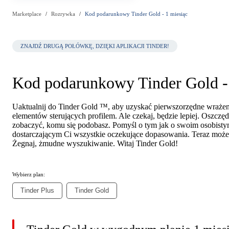
Marketplace
Rozrywka
Kod podarunkowy Tinder Gold - 1 miesiąc
ZNAJDŹ DRUGĄ POŁÓWKĘ, DZIĘKI APLIKACJI TINDER!
Kod podarunkowy Tinder Gold - 
Uaktualnij do Tinder Gold ™, aby uzyskać pierwszorzędne wrażenia:
elementów sterujących profilem. Ale czekaj, będzie lepiej. Oszczę
zobaczyć, komu się podobasz. Pomyśl o tym jak o swoim osobistym
dostarczającym Ci wszystkie oczekujące dopasowania. Teraz możesz
Żegnaj, żmudne wyszukiwanie. Witaj Tinder Gold!
Wybierz plan:
Tinder Plus
Tinder Gold