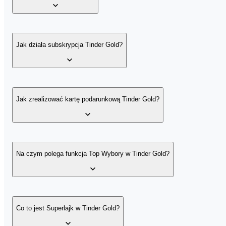
Samą aplikację Tindera pobierzesz bezpośrednio ze sklepu Google P
osób.
Jak działa subskrypcja Tinder Gold?
Dzięki wersji Tinder Gold zobaczysz profile wszystkich swoich wie
cotygodniowych 5 Superlajków i jednego darmowego Boosta w mie
Jak zrealizować kartę podarunkową Tinder Gold?
Aby użyć vouchera Tinder Gold, przejdź na stronę www.tinder.c
Na czym polega funkcja Top Wybory w Tinder Gold?
Top Wybory, to dodatek do subskrypcji Tinder Gold, stworzony p
Wybór dziennie. Z kartą podarunkową Tinder Gold codziennie prz
Co to jest Superlajk w Tinder Gold?