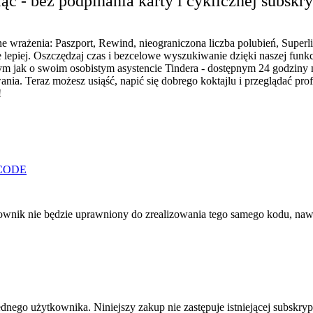
 - bez podpinania karty i cyklicznej subskry
e wrażenia: Paszport, Rewind, nieograniczona liczba polubień, Superli
e lepiej. Oszczędzaj czas i bezcelowe wyszukiwanie dzięki naszej funkc
ym jak o swoim osobistym asystencie Tindera - dostępnym 24 godziny 
ia. Teraz możesz usiąść, napić się dobrego koktajlu i przeglądać prof
!
/CODE
wnik nie będzie uprawniony do zrealizowania tego samego kodu, nawe
dnego użytkownika. Niniejszy zakup nie zastępuje istniejącej subskryp