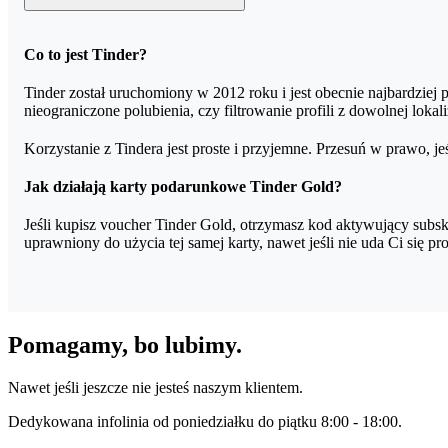
Superlajki trzykrotnie zwiększają szansę na znalezienie pary. Be
Co to jest Tinder?
tygodniowo. Jeśli zastanawiasz się nad tym, od kogo otrzymałeś S
Tinder został uruchomiony w 2012 roku i jest obecnie najbardziej p
nieograniczone polubienia, czy filtrowanie profili z dowolnej lokali
Korzystanie z Tindera jest proste i przyjemne. Przesuń w prawo, j
Jak działają karty podarunkowe Tinder Gold?
Jeśli kupisz voucher Tinder Gold, otrzymasz kod aktywujący subs
uprawniony do użycia tej samej karty, nawet jeśli nie uda Ci się proc
Pomagamy, bo lubimy.
Nawet jeśli jeszcze nie jesteś naszym klientem.
Dedykowana infolinia od poniedziałku do piątku 8:00 - 18:00.