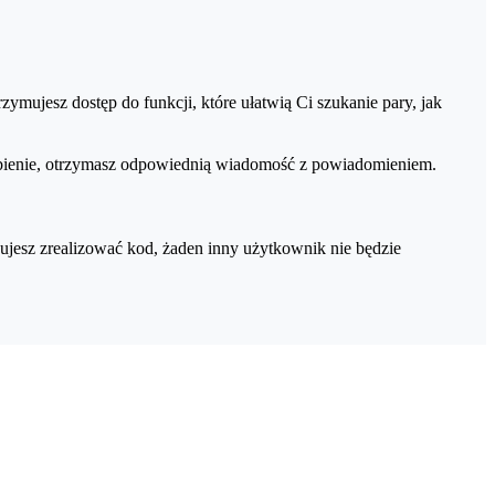
omiast kod podarunkowy Tinder Gold, to aż 5 Superlajków
Gold masz dostęp do pełnej listy osób, które polubiły Twój profil.
zymujesz dostęp do funkcji, które ułatwią Ci szukanie pary, jak
polubienie, otrzymasz odpowiednią wiadomość z powiadomieniem.
ujesz zrealizować kod, żaden inny użytkownik nie będzie