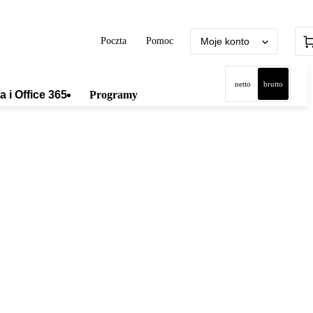
Poczta
Pomoc
Moje konto
netto
brutto
a i Office 365
Programy