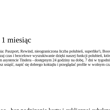
1 miesiąc
 Paszport, Rewind, nieograniczona liczba polubień, superlike'i, Boos
dzaj czas i bezcelowe wyszukiwanie dzięki naszej funkcji polubień, któ
 asystencie Tindera - dostępnym 24 godziny na dobę, 7 dni w tygodni
 usiąść, napić się dobrego koktajlu i przeglądać profile w wolnym cza