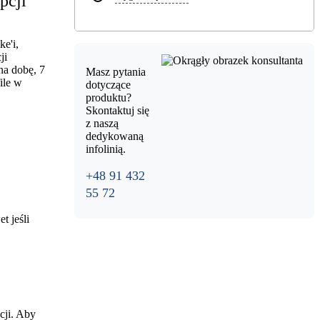
pcji
ke'i,
ji
na dobę, 7
Masz pytania
ile w
dotyczące
produktu?
Skontaktuj się
z naszą
dedykowaną
infolinią.
+48 91 432
55 72
t jeśli
cji. Aby