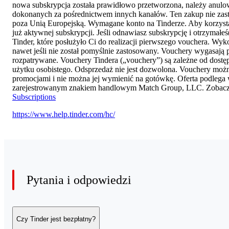
nowa subskrypcja została prawidłowo przetworzona, należy anul
dokonanych za pośrednictwem innych kanałów. Ten zakup nie zas
poza Unią Europejską. Wymagane konto na Tinderze. Aby korzysta
już aktywnej subskrypcji. Jeśli odnawiasz subskrypcję i otrzymał
Tinder, które posłużyło Ci do realizacji pierwszego vouchera. W
nawet jeśli nie został pomyślnie zastosowany. Vouchery wygasają 
rozpatrywane. Vouchery Tindera („vouchery”) są zależne od dostę
użytku osobistego. Odsprzedaż nie jest dozwolona. Vouchery można
promocjami i nie można jej wymienić na gotówkę. Oferta podlega
zarejestrowanym znakiem handlowym Match Group, LLC. Zobac
Subscriptions
https://www.help.tinder.com/hc/
Pytania i odpowiedzi
Czy Tinder jest bezpłatny?