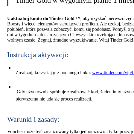
Tinder Gold w wygodnym planie 1 miesiąc
Uaktualnij konto do Tinder Gold ™
, aby uzyskać pierwszorzędn
Boosty i więcej elementów sterujących profilem. Ale czekaj, będzi
polubień, która pozwala zobaczyć, komu się podobasz. Pomyśl o t
dni w tygodniu - dostarczającym Ci wszystkie oczekujące dopasowan
wolnym czasie. Żegnaj, żmudne wyszukiwanie. Witaj Tinder Gold
Instrukcja aktywacji:
Zrealizuj, korzystając z podanego linku:
www.tinder.com/vip
Gdy użytkownik spróbuje zrealizować kod, żaden inny użytko
pierwszemu nie uda się proces realizacji.
Warunki i zasady:
Voucher może być zrealizowany tylko jednorazowo i tylko przez je