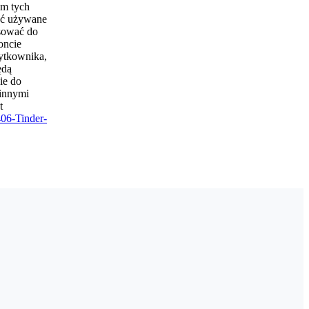
ym tych
yć używane
osować do
oncie
żytkownika,
ędą
ie do
 innymi
t
406-Tinder-