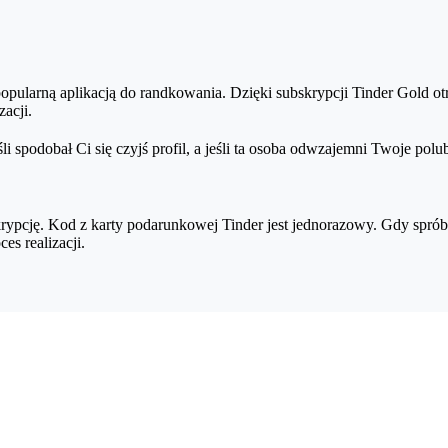
zpłatne konto Tinder upoważnia do jednego Superlajka w miesiącu, nat
uperlajka, zwróć uwagę na użytkowników z niebieską odznaką. Z Tinder 
opularną aplikacją do randkowania. Dzięki subskrypcji Tinder Gold otr
zacji.
eśli spodobał Ci się czyjś profil, a jeśli ta osoba odwzajemni Twoje 
krypcję. Kod z karty podarunkowej Tinder jest jednorazowy. Gdy sprób
es realizacji.