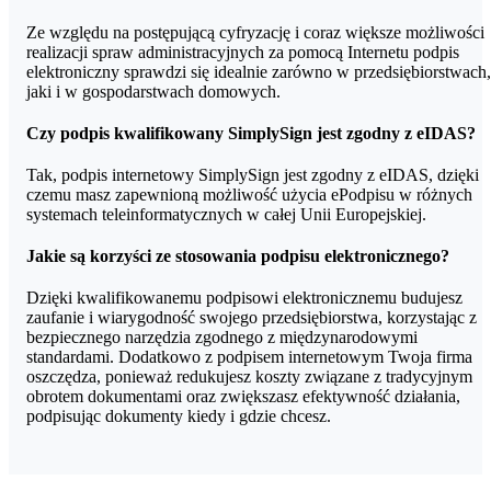
sporządzenia notarialnego potwierdzenia tożsamości w jednym z
powyższych języków, do wniosku o wydanie kwalifikowanego
Ze względu na postępującą cyfryzację i coraz większe możliwości
podpisu elektronicznego należy dołączyć tłumaczenie sporządzone
realizacji spraw administracyjnych za pomocą Internetu podpis
przez tłumacza przysięgłego.
elektroniczny sprawdzi się idealnie zarówno w przedsiębiorstwach,
jaki i w gospodarstwach domowych.
Czy podpis kwalifikowany SimplySign jest zgodny z eIDAS?
Tak, podpis internetowy SimplySign jest zgodny z eIDAS, dzięki
czemu masz zapewnioną możliwość użycia ePodpisu w różnych
systemach teleinformatycznych w całej Unii Europejskiej.
Jakie są korzyści ze stosowania podpisu elektronicznego?
Dzięki kwalifikowanemu podpisowi elektronicznemu budujesz
zaufanie i wiarygodność swojego przedsiębiorstwa, korzystając z
bezpiecznego narzędzia zgodnego z międzynarodowymi
standardami. Dodatkowo z podpisem internetowym Twoja firma
oszczędza, ponieważ redukujesz koszty związane z tradycyjnym
obrotem dokumentami oraz zwiększasz efektywność działania,
podpisując dokumenty kiedy i gdzie chcesz.