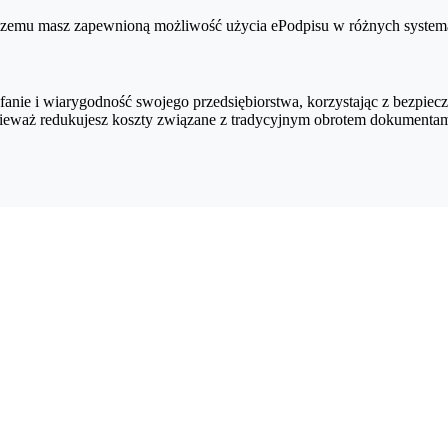
 czemu masz zapewnioną możliwość użycia ePodpisu w różnych systemac
anie i wiarygodność swojego przedsiębiorstwa, korzystając z bezpie
eważ redukujesz koszty związane z tradycyjnym obrotem dokumentami