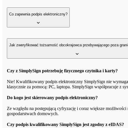
dokumentację firmową,
Aby uzyskać certyfikat kwalifikowany należy potwierdzić swoją toż
Co zapewnia podpis elektroniczny?
e-faktury, dokumenty HR,
Kupując certyfikat w home.pl, zyskujesz dedykowaną zniżkę na wer
zajmuje do 7 dni. W cenę wliczony jest również dojazd na terenie
dokumentację medyczną,
naszego partnera z fakturą zakupu SimplySign od home.pl.
dane przesyłane do Generalnego Inspektora Informacji Fina
Szczegółowy opis rejestracji otrzymasz od nas również po zakupi
Podpis elektroniczny zapewnia:
Jak zweryfikować tożsamość obcokrajowca przebywającego poza grani
zgodę na przetargi czy aukcje elektroniczne,
1.
Integralność dokumentu
– masz pewność, ze nikt nie ingerow
korespondencję z urzędami administracji publicznej.
2.
Uwierzytelnienie nadawcy
– czyli wiarygodną identyfikację t
3.
Niezaprzeczalność
– uniemożliwienie wyparcia się określonego
W celu wydania kwalifikowanego certyfikatu podpisu elektroniczn
Czy z SimplySign potrzebuję fizycznego czytnika i karty?
się na liście Krajowej Rady notarialnej, Międzynarodowego Zrzesz
Nie! Kwalifikowany podpis elektroniczny SimplySign nie wymaga f
Notarialne potwierdzenie tożsamości powinno zostać sporządzone
klasycznie za pomocą: PC, laptopa. SimplySign współpracuje z 
powyższych języków, do wniosku o wydanie kwalifikowanego podpi
Do kogo jest skierowany podpis elektroniczny?
Ze względu na postępującą cyfryzację i coraz większe możliwości r
gospodarstwach domowych.
Czy podpis kwalifikowany SimplySign jest zgodny z eIDAS?