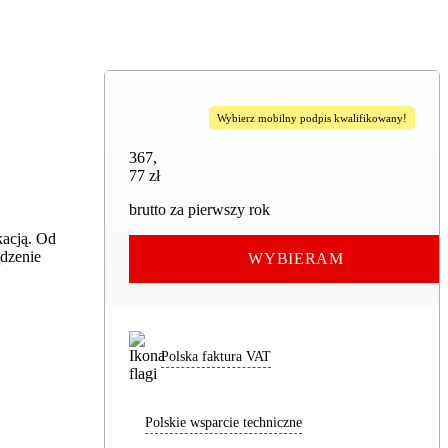
Wybierz mobilny podpis kwalifikowany!
367,77 zł
367
,
77 zł
brutto za pierwszy rok
kacją. Od
ądzenie
WYBIERAM
Polska faktura VAT
Polskie wsparcie techniczne