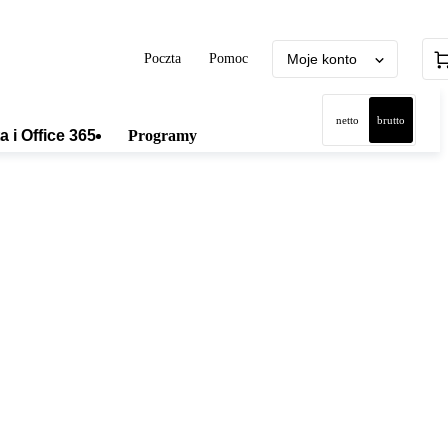
Poczta
Pomoc
Moje konto
netto
brutto
a i Office 365
Programy