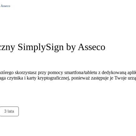
 Asseco
czny SimplySign by Asseco
 którego skorzystasz przy pomocy smartfona/tabletu z dedykowaną apli
ga czytnika i karty kryptograficznej, ponieważ zastępuje je Twoje urz
3 lata