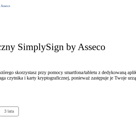
 Asseco
czny SimplySign by Asseco
 którego skorzystasz przy pomocy smartfona/tabletu z dedykowaną apli
ga czytnika i karty kryptograficznej, ponieważ zastępuje je Twoje urz
3 lata