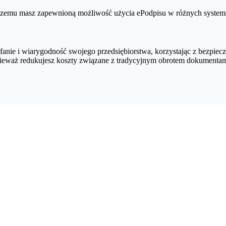
 czemu masz zapewnioną możliwość użycia ePodpisu w różnych systemac
anie i wiarygodność swojego przedsiębiorstwa, korzystając z bezpie
eważ redukujesz koszty związane z tradycyjnym obrotem dokumentami