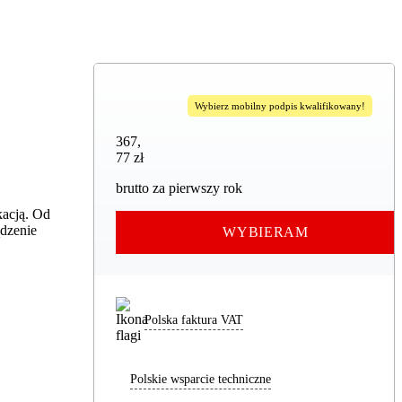
Wybierz mobilny podpis kwalifikowany!
367,77 zł
367
,
77 zł
brutto za pierwszy rok
kacją. Od
ądzenie
WYBIERAM
Polska faktura VAT
Polskie wsparcie techniczne