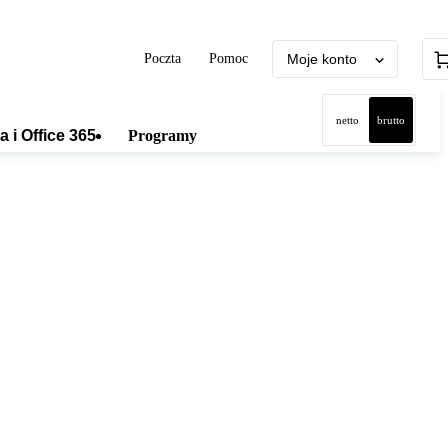
Poczta
Pomoc
Moje konto
netto
brutto
a i Office 365
Programy