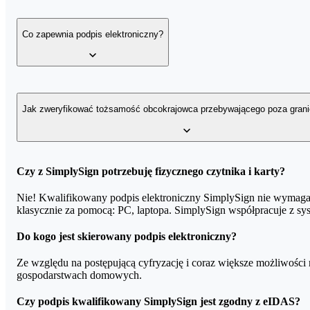
dokumentację firmową,
Aby uzyskać certyfikat kwalifikowany należy potwierdzić swoją toż
Co zapewnia podpis elektroniczny?
e-faktury, dokumenty HR,
Kupując certyfikat w home.pl, zyskujesz dedykowaną zniżkę na wer
zajmuje do 7 dni. W cenę wliczony jest również dojazd na terenie
dokumentację medyczną,
naszego partnera z fakturą zakupu SimplySign od home.pl.
dane przesyłane do Generalnego Inspektora Informacji Fina
Szczegółowy opis rejestracji otrzymasz od nas również po zakupi
Podpis elektroniczny zapewnia:
Jak zweryfikować tożsamość obcokrajowca przebywającego poza grani
zgodę na przetargi czy aukcje elektroniczne,
1.
Integralność dokumentu
– masz pewność, ze nikt nie ingerow
korespondencję z urzędami administracji publicznej.
2.
Uwierzytelnienie nadawcy
– czyli wiarygodną identyfikację t
3.
Niezaprzeczalność
– uniemożliwienie wyparcia się określonego
W celu wydania kwalifikowanego certyfikatu podpisu elektroniczn
Czy z SimplySign potrzebuję fizycznego czytnika i karty?
się na liście Krajowej Rady notarialnej, Międzynarodowego Zrzesz
Nie! Kwalifikowany podpis elektroniczny SimplySign nie wymaga f
Notarialne potwierdzenie tożsamości powinno zostać sporządzone
klasycznie za pomocą: PC, laptopa. SimplySign współpracuje z 
powyższych języków, do wniosku o wydanie kwalifikowanego podpi
Do kogo jest skierowany podpis elektroniczny?
Ze względu na postępującą cyfryzację i coraz większe możliwości r
gospodarstwach domowych.
Czy podpis kwalifikowany SimplySign jest zgodny z eIDAS?