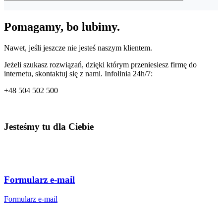
Nie ma takiej możliwości. Naszą rolą jest przyprowadzenie klienta
Pomagamy, bo lubimy.
na Twoją stronę, natomiast nie mamy możliwości skłonić go do
zakupu produktu lub usługi.
Nawet, jeśli jeszcze nie jesteś naszym klientem.
Jeżeli szukasz rozwiązań, dzięki którym przeniesiesz firmę do
internetu, skontaktuj się z nami. Infolinia 24h/7:
+48
504 502 500
Jesteśmy tu dla Ciebie
Formularz e-mail
Formularz e-mail