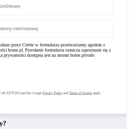
dane przez Ciebie w formularzu przetwarzamy zgodnie z
ości home.pl. Przesłanie formularza oznacza zapoznanie się z
tyka prywatności dostępna jest na stronie home.pl/rodo
d by reCAPTCHA and the Google
Privacy Policy
and
Terms of Service
apply.
y?