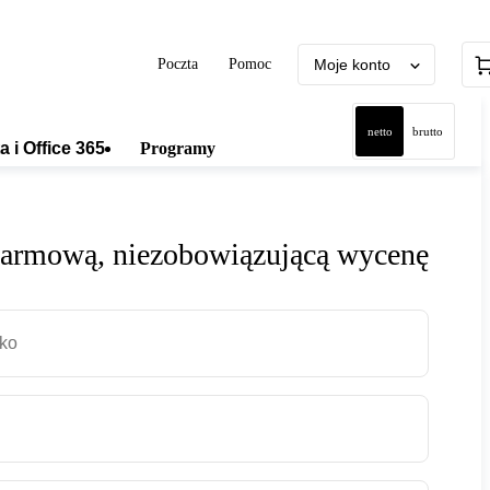
Poczta
Pomoc
Moje konto
netto
brutto
a i Office 365
Programy
darmową, niezobowiązującą wycenę