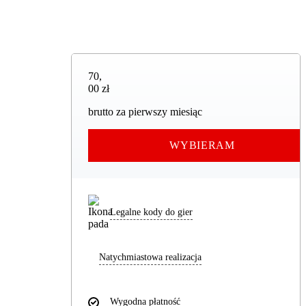
70,00 zł
70
,
00 zł
brutto za pierwszy miesiąc
WYBIERAM
Legalne kody do gier
Natychmiastowa realizacja
Wygodna płatność