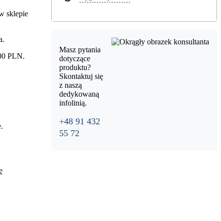
w sklepie
a.
Masz pytania
00 PLN.
dotyczące
produktu?
Skontaktuj się
z naszą
dedykowaną
infolinią.
+48 91 432
.
55 72
ę