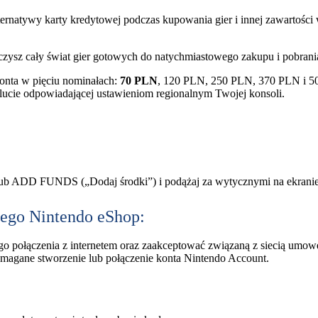
lternatywy karty kredytowej podczas kupowania gier i innej zawartości 
zysz cały świat gier gotowych do natychmiastowego zakupu i pobrani
onta w pięciu nominałach:
70 PLN
, 120 PLN, 250 PLN, 370 PLN i 5
ucie odpowiadającej ustawieniom regionalnym Twojej konsoli.
b ADD FUNDS („Dodaj środki”) i podążaj za wytycznymi na ekranie
ego Nintendo eShop:
o połączenia z internetem oraz zaakceptować związaną z siecią umow
magane stworzenie lub połączenie konta Nintendo Account.