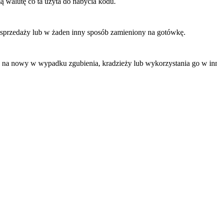
mą walutę co ta użyta do nabycia kodu.
sprzedaży lub w żaden inny sposób zamieniony na gotówkę.
ę na nowy w wypadku zgubienia, kradzieży lub wykorzystania go w in