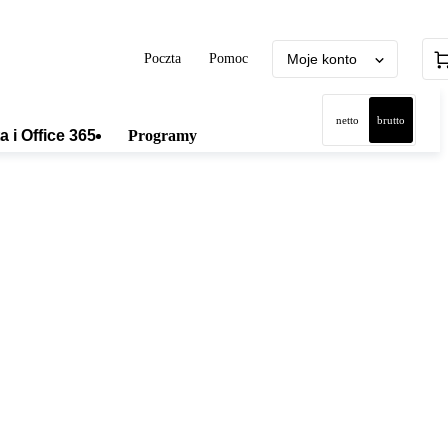
Poczta
Pomoc
Moje konto
netto
brutto
a i Office 365
Programy