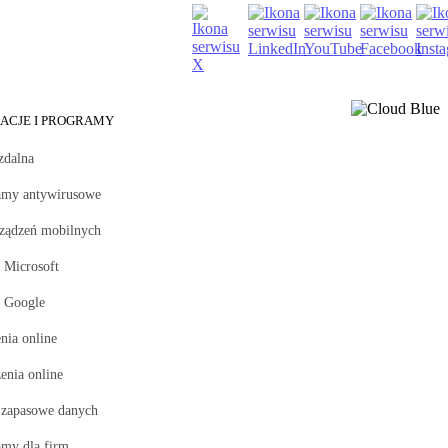
KACJE I PROGRAMY
zdalna
amy antywirusowe
rządzeń mobilnych
 Microsoft
i Google
nia online
enia online
 zapasowe danych
amy dla firm