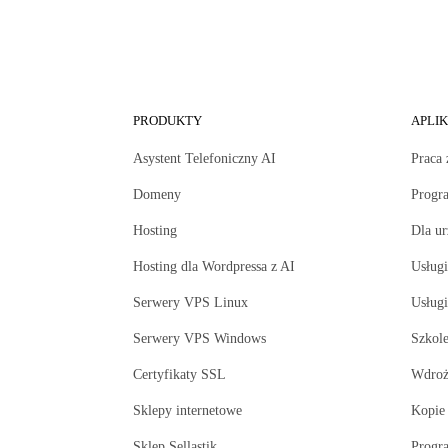
PRODUKTY
APLI
Asystent Telefoniczny AI
Praca 
Domeny
Progr
Hosting
Dla u
Hosting dla Wordpressa z AI
Usługi
Serwery VPS Linux
Usług
Serwery VPS Windows
Szkole
Certyfikaty SSL
Wdroż
Sklepy internetowe
Kopie
Sklep Sellastik
Progr