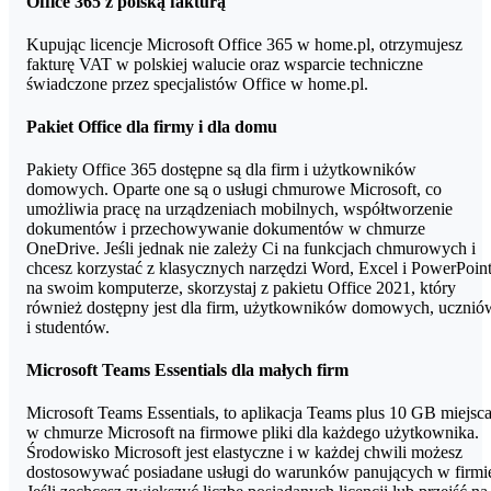
Office 365 z polską fakturą
Office. Klasyczne pakiety Office nie zawierają dodatkowych
aplikacji, dostępnych w Microsoft 365, jak: OneDrive, czy aplikacj
Kupując licencje Microsoft Office 365 w home.pl, otrzymujesz
przeglądarkowe.
fakturę VAT w polskiej walucie oraz wsparcie techniczne
świadczone przez specjalistów Office w home.pl.
Pakiet Office dla firmy i dla domu
Pakiety Office 365 dostępne są dla firm i użytkowników
domowych. Oparte one są o usługi chmurowe Microsoft, co
umożliwia pracę na urządzeniach mobilnych, współtworzenie
dokumentów i przechowywanie dokumentów w chmurze
OneDrive. Jeśli jednak nie zależy Ci na funkcjach chmurowych i
chcesz korzystać z klasycznych narzędzi Word, Excel i PowerPoin
na swoim komputerze, skorzystaj z pakietu Office 2021, który
również dostępny jest dla firm, użytkowników domowych, ucznió
i studentów.
Microsoft Teams Essentials dla małych firm
Microsoft Teams Essentials, to aplikacja Teams plus 10 GB miejsc
w chmurze Microsoft na firmowe pliki dla każdego użytkownika.
Środowisko Microsoft jest elastyczne i w każdej chwili możesz
dostosowywać posiadane usługi do warunków panujących w firmi