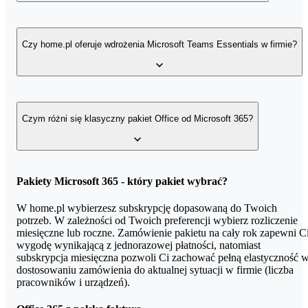
Microsoft 365 Business Basic
Kompleksowe wsparcie techniczne dla licencji Office zakupionych
w home.pl, świadczone jest przez dedykowaną infolinię pod
Czy home.pl oferuje wdrożenia Microsoft Teams Essentials w firmie?
Microsoft 365 Business Standard
numerem
+48 91 432 55 72
, w dni robocze w godzinach 8-20.
Microsoft 365 Business Premium oraz Enterprise
Zdalne wdrożenia usług oraz szkolenia dotyczące Microsoft Office
365 prowadzone są przez specjalistów Office w home.pl. Odwiedź
Czym różni się klasyczny pakiet Office od Microsoft 365?
stronę z wdrożeniami oraz szkoleniami lub skontaktuj się z nami.
Sprawdź:
Subskrypcje Microsoft 365
umożliwiają efektywną pracę na
Pakiety Microsoft 365 - który pakiet wybrać?
Wdrożenia Office 365
wszystkich urządzeniach z pełnym pakietem popularnych aplikacji,
jak Word, Excel, PowerPoint, OneNote i Outlook. Z Microsoft 36
W home.pl wybierzesz subskrypcję dopasowaną do Twoich
Szkolenia Office 365
uzyskasz przestrzeń w chmurze w ramach OneDrive, dzięki czemu
potrzeb. W zależności od Twoich preferencji wybierz rozliczenie
bezpiecznie przechowasz biznesowe dane.
miesięczne lub roczne. Zamówienie pakietu na cały rok zapewni C
wygodę wynikającą z jednorazowej płatności, natomiast
Klasyczny pakiet Office
zawiera wyłącznie aplikacje instalowane
subskrypcja miesięczna pozwoli Ci zachować pełną elastyczność 
na komputerze (Word, Excel, PowerPoint). Są one przypisane do
dostosowaniu zamówienia do aktualnej sytuacji w firmie (liczba
konkretnego urządzenia. Dodatkowo aplikacje nie otrzymują
pracowników i urządzeń).
automatycznych aktualizacji, dlatego przestarzałe wersje mogą być
odświeżone jedynie poprzez zastąpienie ich nową wersją pakietu