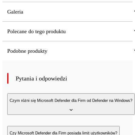
Galeria
Polecane do tego produktu
Podobne produkty
Pytania i odpowiedzi
Czym różni się Microsoft Defender dla Firm od Defender na Windows?
Microsoft Defender na Windows to aplikacja antywirusowa,
wbudowana w system operacyjny Windows. Chroni on system
Czy Microsoft Defender dla Firm posiada limit użytkowników?