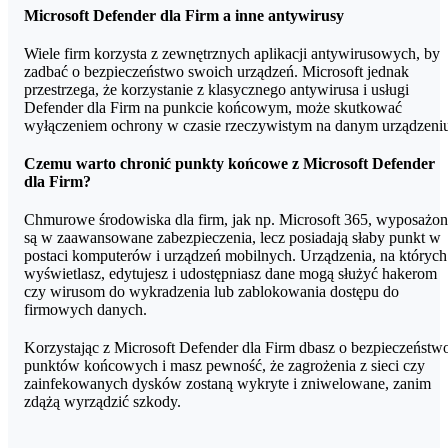
Microsoft Intune – narzędzia, które jeszcze bardziej rozwija
Microsoft Defender dla Firm a inne antywirusy
możliwości administratorów w dziedzinie zarządzania punktami
końcowymi. Dowiedz się jak działa Microsoft Intune.
Wiele firm korzysta z zewnętrznych aplikacji antywirusowych, by
zadbać o bezpieczeństwo swoich urządzeń. Microsoft jednak
przestrzega, że korzystanie z klasycznego antywirusa i usługi
Defender dla Firm na punkcie końcowym, może skutkować
wyłączeniem ochrony w czasie rzeczywistym na danym urządzeni
Czemu warto chronić punkty końcowe z Microsoft Defender
dla Firm?
Chmurowe środowiska dla firm, jak np. Microsoft 365, wyposażo
są w zaawansowane zabezpieczenia, lecz posiadają słaby punkt w
postaci komputerów i urządzeń mobilnych. Urządzenia, na których
wyświetlasz, edytujesz i udostępniasz dane mogą służyć hakerom
czy wirusom do wykradzenia lub zablokowania dostępu do
firmowych danych.
Korzystając z Microsoft Defender dla Firm dbasz o bezpieczeństw
punktów końcowych i masz pewność, że zagrożenia z sieci czy
zainfekowanych dysków zostaną wykryte i zniwelowane, zanim
zdążą wyrządzić szkody.