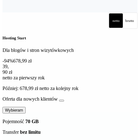
netto
brutto
Hosting Start
Dla blogów i stron wizytówkowych
-94%
678,99 zł
39,90 zł netto za pierwszy rok
39
,
90 zł
netto za pierwszy rok
Później: 678,99 zł netto za kolejny rok
Oferta dla nowych klientów
Wybieram
Pojemność
70 GB
Transfer
bez limitu