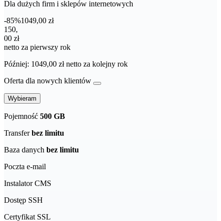
Dla dużych firm i sklepów internetowych
-85%
1049,00 zł
150,00 zł netto za pierwszy rok
150
,
00 zł
netto za pierwszy rok
Później: 1049,00 zł netto za kolejny rok
Oferta dla nowych klientów
Wybieram
Pojemność
500 GB
Transfer
bez limitu
Baza danych
bez limitu
Poczta e-mail
Instalator CMS
Dostęp SSH
Certyfikat SSL