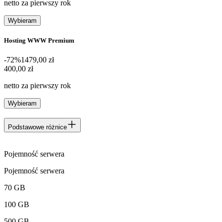
netto za pierwszy rok
Wybieram
Hosting WWW Premium
-72%
1479,00 zł
400,00 zł
400
,
00 zł
netto za pierwszy rok
Wybieram
Podstawowe różnice
Pojemność serwera
Pojemność serwera
70 GB
100 GB
500 GB