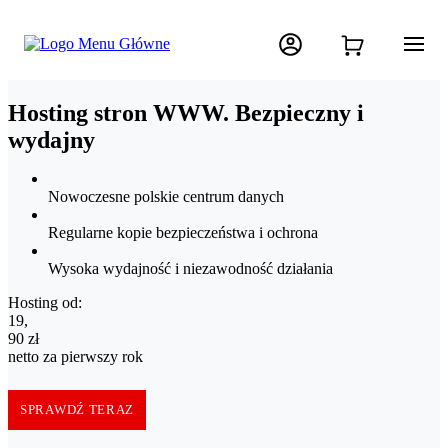
Hosting stron WWW. Bezpieczny i
wydajny
Nowoczesne polskie centrum danych
Regularne kopie bezpieczeństwa i ochrona
Wysoka wydajność i niezawodność działania
Hosting od:
19,90 zł netto za pierwszy rok
19
,
90
zł
netto za pierwszy rok
SPRAWDŹ TERAZ