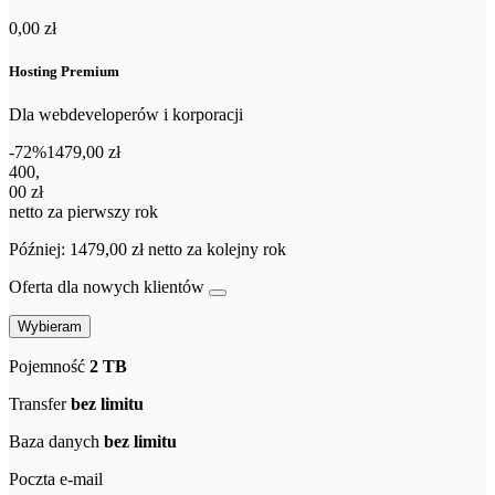
0,00 zł
Hosting Premium
Dla webdeveloperów i korporacji
-72%
1479,00 zł
400,00 zł netto za pierwszy rok
400
,
00 zł
netto za pierwszy rok
Później: 1479,00 zł netto za kolejny rok
Oferta dla nowych klientów
Wybieram
Pojemność
2 TB
Transfer
bez limitu
Baza danych
bez limitu
Poczta e-mail