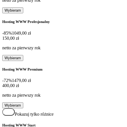
netto za pierwszy rok
Wybieram
Hosting WWW Profesjonalny
-85%
1049,00 zł
150,00 zł
150
,
00 zł
netto za pierwszy rok
Wybieram
Hosting WWW Premium
-72%
1479,00 zł
400,00 zł
400
,
00 zł
netto za pierwszy rok
Wybieram
Pokazuj tylko różnice
Hosting WWW Start