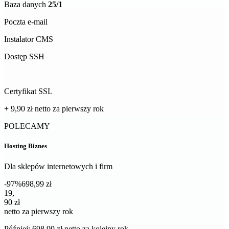
Baza danych
25/1
Poczta e-mail
Instalator CMS
Dostęp SSH
Certyfikat SSL
+ 9,90 zł
netto
za pierwszy rok
POLECAMY
Hosting Biznes
Dla sklepów internetowych i firm
-97%
698,99 zł
19,90 zł netto za pierwszy rok
19
,
90 zł
netto za pierwszy rok
Później: 698,99 zł netto za kolejny rok