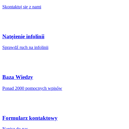
do 15 000
Skontaktuj się z nami
do 20 000
do 75 000
do 150 000
Natężenie infolinii
Limit ilości plików
Sprawdź ruch na infolinii
Limit ilości plików
500 000
1 000 000
Baza Wiedzy
1 500 000
Ponad 2000 pomocnych wpisów
2 500 000
Formularz kontaktowy
Napisz do nas