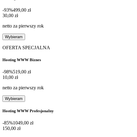
-93%
499,00 zł
30,00 zł
30
,
00 zł
netto za pierwszy rok
Wybieram
OFERTA SPECJALNA
Hosting WWW Biznes
-98%
519,00 zł
10,00 zł
10
,
00 zł
netto za pierwszy rok
Wybieram
Hosting WWW Profesjonalny
-85%
1049,00 zł
150,00 zł
150
,
00 zł