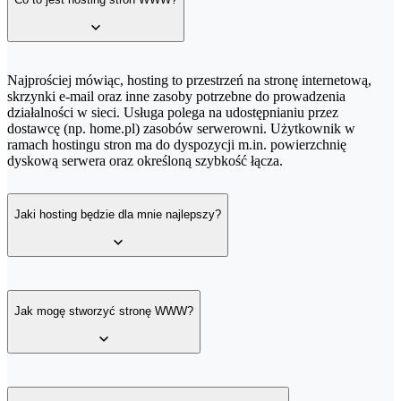
600 s
Autoresponder
HTTP Timeout
Autoresponder
Najprościej mówiąc, hosting to przestrzeń na stronę internetową,
HTTP Timeout
Regularna kopia bezpieczeństwa
skrzynki e-mail oraz inne zasoby potrzebne do prowadzenia
działalności w sieci. Usługa polega na udostępnianiu przez
60 s
Regularna kopia bezpieczeństwa
dostawcę (np. home.pl) zasobów serwerowni. Użytkownik w
ramach hostingu stron ma do dyspozycji m.in. powierzchnię
60 s
dyskową serwera oraz określoną szybkość łącza.
Antyspam
60 s
Antyspam
60 s
Jaki hosting będzie dla mnie najlepszy?
Backup zarządzalny
Maksymalna powierzchnia pojedynczej skrzynki e-mail
Backup zarządzalny
Maksymalna powierzchnia pojedynczej skrzynki e-mail
W ofercie home.pl znajdziesz różne rodzaje usług hostingowych,
FTP
69 GB
dzięki którym uruchomisz strony WWW:
Jak mogę stworzyć stronę WWW?
Antywirus
FTP, SSH
99 GB
Hosting
– w jego ramach możesz uruchomić wiele stron WWW,
Antywirus
dodawać konta pocztowe i udostępniać serwer FTP z plikami; bazy
FTP, SSH
100 GB
danych SQL dają nieograniczone możliwości instalacji dowolnego
FTP, SSH
systemu zarządzania treścią (ang. Content Management System,
Możesz stworzyć stronę WWW we własnym zakresie, a następnie
100 GB