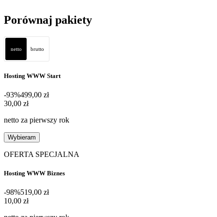
Porównaj pakiety
netto
brutto
Hosting WWW Start
-93%
499,00 zł
30,00 zł
30
,
00 zł
netto za pierwszy rok
Wybieram
OFERTA SPECJALNA
Hosting WWW Biznes
-98%
519,00 zł
10,00 zł
10
,
00 zł