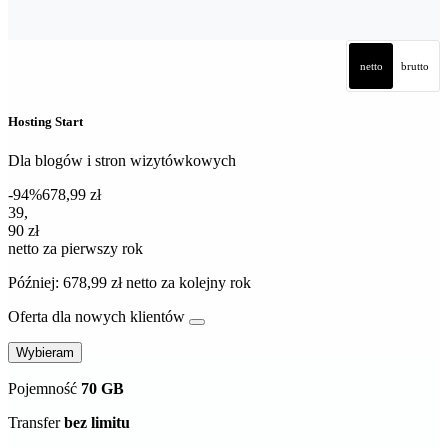
netto
brutto
Hosting Start
Dla blogów i stron wizytówkowych
-94%
678,99 zł
39,90 zł netto za pierwszy rok
39
,
90 zł
netto za pierwszy rok
Później: 678,99 zł netto za kolejny rok
Oferta dla nowych klientów
Wybieram
Pojemność
70 GB
Transfer
bez limitu