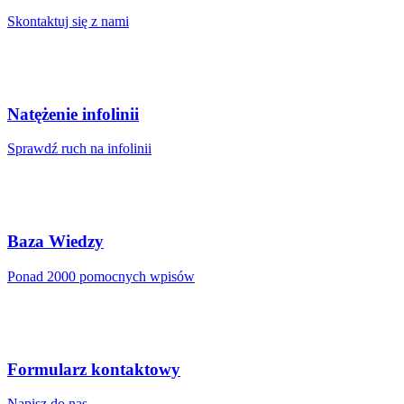
do 15 000
Skontaktuj się z nami
do 20 000
do 75 000
do 150 000
Natężenie infolinii
Limit ilości plików
Sprawdź ruch na infolinii
Limit ilości plików
500 000
1 000 000
Baza Wiedzy
1 500 000
Ponad 2000 pomocnych wpisów
2 500 000
Formularz kontaktowy
Napisz do nas