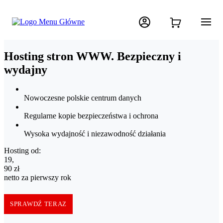
Hosting stron WWW. Bezpieczny i
wydajny
Nowoczesne polskie centrum danych
Regularne kopie bezpieczeństwa i ochrona
Wysoka wydajność i niezawodność działania
Hosting od:
19,90 zł netto za pierwszy rok
19
,
90
zł
netto za pierwszy rok
SPRAWDŹ TERAZ