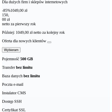
Dla dużych firm i sklepów internetowych
-85%
1049,00 zł
150,00 zł netto za pierwszy rok
150
,
00 zł
netto za pierwszy rok
Później: 1049,00 zł netto za kolejny rok
Oferta dla nowych klientów
Wybieram
Pojemność
500 GB
Transfer
bez limitu
Baza danych
bez limitu
Poczta e-mail
Instalator CMS
Dostęp SSH
Certyfikat SSL