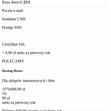
Baza danych
25/1
Poczta e-mail
Instalator CMS
Dostęp SSH
Certyfikat SSL
+ 9,90 zł
netto
za pierwszy rok
POLECAMY
Hosting Biznes
Dla sklepów internetowych i firm
-97%
698,99 zł
19,90 zł netto za pierwszy rok
19
,
90 zł
netto za pierwszy rok
Później: 698,99 zł netto za kolejny rok