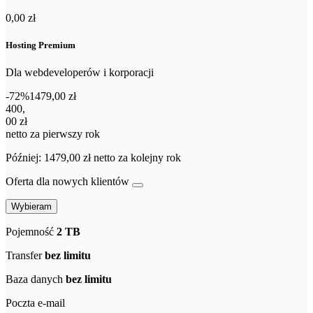
0,00 zł
Hosting Premium
Dla webdeveloperów i korporacji
-72%
1479,00 zł
400,00 zł netto za pierwszy rok
400
,
00 zł
netto za pierwszy rok
Później: 1479,00 zł netto za kolejny rok
Oferta dla nowych klientów
Wybieram
Pojemność
2 TB
Transfer
bez limitu
Baza danych
bez limitu
Poczta e-mail