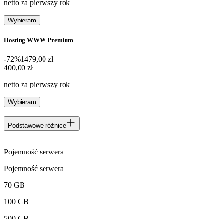
netto za pierwszy rok
Wybieram
Hosting WWW Premium
-72%
1479,00 zł
400,00 zł
400
,
00 zł
netto za pierwszy rok
Wybieram
Podstawowe różnice
Pojemność serwera
Pojemność serwera
70 GB
100 GB
500 GB