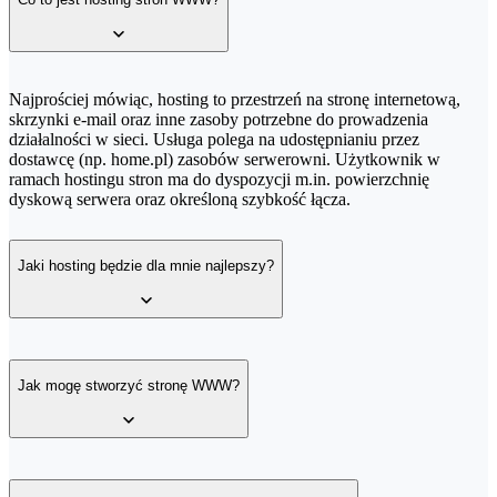
600 s
Autoresponder
HTTP Timeout
Autoresponder
Najprościej mówiąc, hosting to przestrzeń na stronę internetową,
HTTP Timeout
Regularna kopia bezpieczeństwa
skrzynki e-mail oraz inne zasoby potrzebne do prowadzenia
działalności w sieci. Usługa polega na udostępnianiu przez
60 s
Regularna kopia bezpieczeństwa
dostawcę (np. home.pl) zasobów serwerowni. Użytkownik w
ramach hostingu stron ma do dyspozycji m.in. powierzchnię
60 s
dyskową serwera oraz określoną szybkość łącza.
Antyspam
60 s
Antyspam
60 s
Jaki hosting będzie dla mnie najlepszy?
Backup zarządzalny
Maksymalna powierzchnia pojedynczej skrzynki e-mail
Backup zarządzalny
Maksymalna powierzchnia pojedynczej skrzynki e-mail
W ofercie home.pl znajdziesz różne rodzaje usług hostingowych,
FTP
69 GB
dzięki którym uruchomisz strony WWW:
Jak mogę stworzyć stronę WWW?
Antywirus
FTP, SSH
99 GB
Hosting
– w jego ramach możesz uruchomić wiele stron WWW,
Antywirus
dodawać konta pocztowe i udostępniać serwer FTP z plikami; bazy
FTP, SSH
100 GB
danych SQL dają nieograniczone możliwości instalacji dowolnego
FTP, SSH
systemu zarządzania treścią (ang. Content Management System,
Możesz stworzyć stronę WWW we własnym zakresie, a następnie
100 GB