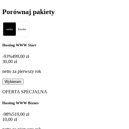
Porównaj pakiety
netto
brutto
Hosting WWW Start
-93%
499,00 zł
30,00 zł
30
,
00 zł
netto za pierwszy rok
Wybieram
OFERTA SPECJALNA
Hosting WWW Biznes
-98%
519,00 zł
10,00 zł
10
,
00 zł