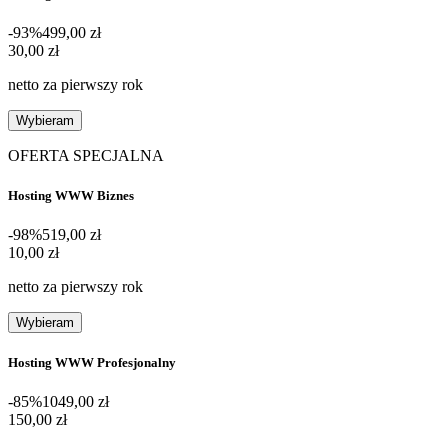
-93%
499,00 zł
30,00 zł
30
,
00 zł
netto za pierwszy rok
Wybieram
OFERTA SPECJALNA
Hosting WWW Biznes
-98%
519,00 zł
10,00 zł
10
,
00 zł
netto za pierwszy rok
Wybieram
Hosting WWW Profesjonalny
-85%
1049,00 zł
150,00 zł
150
,
00 zł