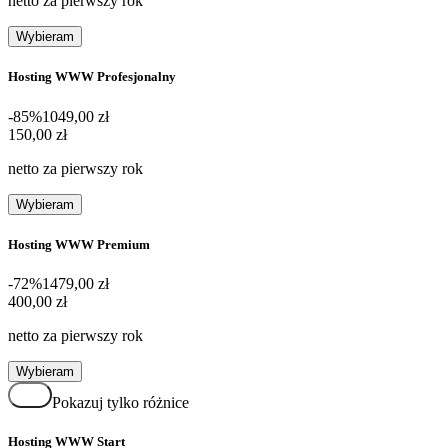
netto za pierwszy rok
Wybieram
Hosting WWW Profesjonalny
-85%
1049,00 zł
150,00 zł
150
,
00 zł
netto za pierwszy rok
Wybieram
Hosting WWW Premium
-72%
1479,00 zł
400,00 zł
400
,
00 zł
netto za pierwszy rok
Wybieram
Pokazuj tylko różnice
Hosting WWW Start