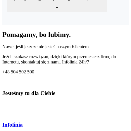
wystawionych faktur, bazy klientów, a także bazy produktów w
Twoim magazynie z dowolnego miejsca o dowolnej porze.
Tak, usługa posiada wbudowany mechanizm generowania wielu
rodzajów plików JPK – JPK_VAT, JPK_FA, JPK_MAG oraz
Pomagamy, bo lubimy.
JPK_KPiR. Dzięki temu co miesiąc przygotujesz odpowiedni plik
dla Twojego Urzędu Skarbowego.
Nawet jeśli jeszcze nie jesteś naszym Klientem
Jeżeli szukasz rozwiązań, dzięki którym przeniesiesz firmę do
Internetu, skontaktuj się z nami. Infolinia 24h/7
+48
504 502 500
Jesteśmy tu dla Ciebie
Infolinia