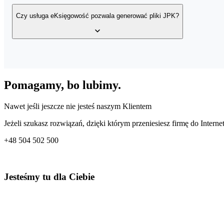
Potrzebujesz jedynie przeglądarki z dostępem do Internetu, poni
magazynie z dowolnego miejsca o dowolnej porze.
Czy usługa eKsięgowość pozwala generować pliki JPK?
Tak, usługa posiada wbudowany mechanizm generowania wielu r
Urzędu Skarbowego.
Pomagamy, bo lubimy.
Nawet jeśli jeszcze nie jesteś naszym Klientem
Jeżeli szukasz rozwiązań, dzięki którym przeniesiesz firmę do Internet
+48
504 502 500
Jesteśmy tu dla Ciebie