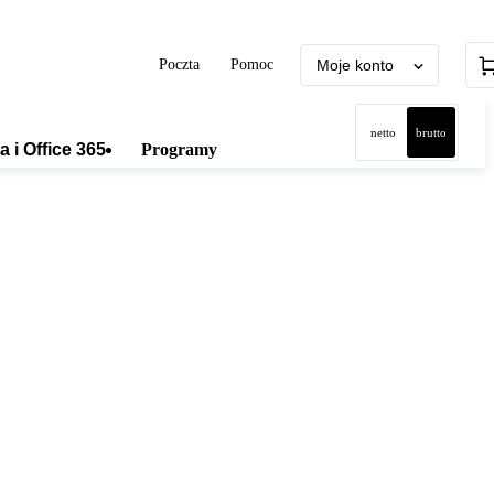
Poczta
Pomoc
Moje konto
netto
brutto
a i Office 365
Programy