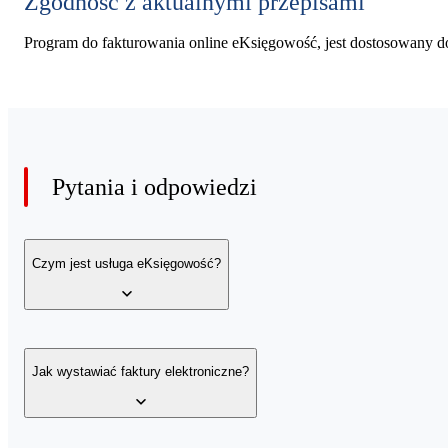
Zgodność z aktualnymi przepisami
Program do fakturowania online eKsięgowość, jest dostosowany d
Pytania i odpowiedzi
Czym jest usługa eKsięgowość?
eKsięgowość to usługa fakturowania online pozwalająca w łatwy i
zaliczkowe, faktury marża oraz korekty faktur.
Jak wystawiać faktury elektroniczne?