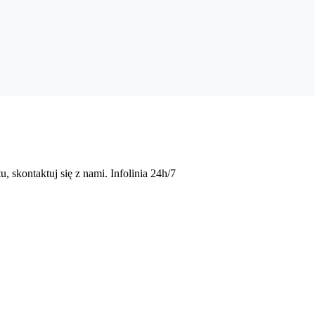
eważ aplikacja eKsięgowość działa w chmurze. Masz dostęp do wystawi
odzajów plików JPK – JPK_VAT, JPK_FA, JPK_MAG oraz JPK_KPiR. D
u, skontaktuj się z nami. Infolinia 24h/7