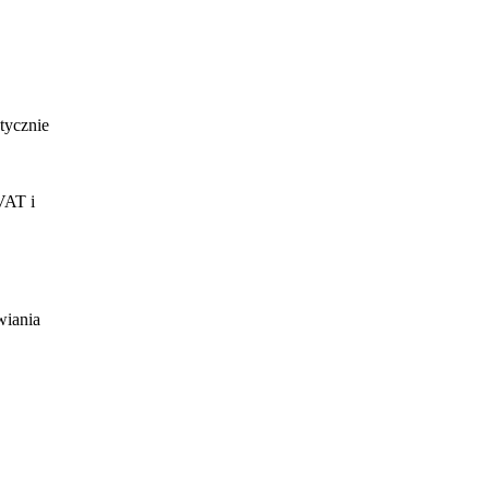
tycznie
VAT i
wiania